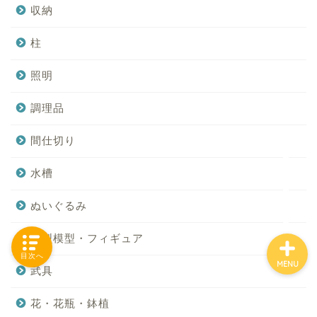
収納
柱
「カテゴリー」の一覧 -
Category List-
照明
調理品
HOUSING COLLECTIONと
は
間仕切り
ご要望はコチラから
水槽
ぬいぐるみ
小型模型・フィギュア
目次へ
MENU
武具
花・花瓶・鉢植