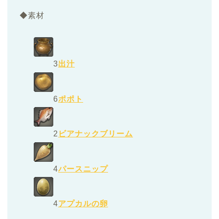
◆素材
3
出汁
6
ポポト
2
ビアナックブリーム
4
パースニップ
4
アプカルの卵