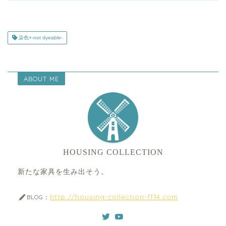
染色×-not dyeable-
ABOUT ME
HOUSING COLLECTION
新たな家具を生み出そう。
http://housing-collection-ff14.com
BLOG：