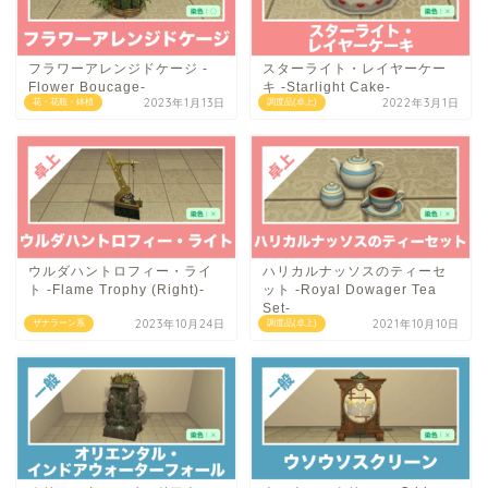
フラワーアレンジドケージ -
スターライト・レイヤーケー
Flower Boucage-
キ -Starlight Cake-
2023年1月13日
2022年3月1日
花・花瓶・鉢植
調度品(卓上)
ウルダハントロフィー・ライ
ハリカルナッソスのティーセ
ト -Flame Trophy (Right)-
ット -Royal Dowager Tea
Set-
2023年10月24日
2021年10月10日
ザナラーン系
調度品(卓上)