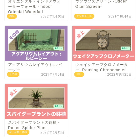
オリエンタル・インドアウォ
ウソウソスクリーン -Odder
ーターフォール -Indoor
Otter Screen-
Oriental Waterfall-
2022年1月30日
2021年10月4日
和風
モンスター系
アクアリウムレイアウト:ルビ
ウェイクアップクロノメータ
ーシー
ー -Rousing Chronometer-
2021年7月31日
2022年8月25日
その他
時計
スパイダープラントの鉢植 -
Potted Spider Plant-
2022年3月15日
花・花瓶・鉢植