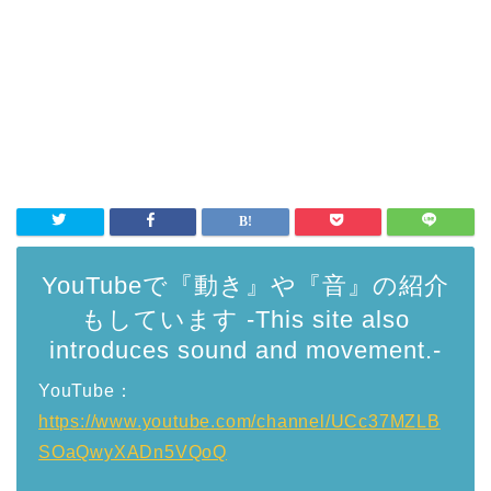
YouTubeで『動き』や『音』の紹介
もしています -This site also
introduces sound and movement.-
YouTube：
https://www.youtube.com/channel/UCc37MZLB
SOaQwyXADn5VQoQ