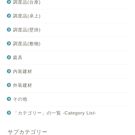
調度品(台座)
調度品(卓上)
調度品(壁掛)
調度品(敷物)
庭具
内装建材
外装建材
その他
「カテゴリー」の一覧 -Category List-
サブカテゴリー