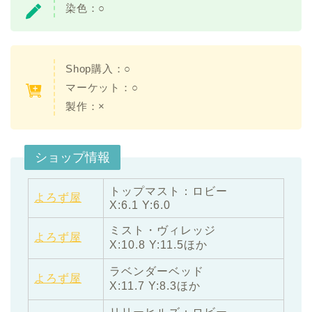
染色：○
Shop購入：○
マーケット：○
製作：×
ショップ情報
トップマスト：ロビー
よろず屋
X:6.1 Y:6.0
ミスト・ヴィレッジ
よろず屋
X:10.8 Y:11.5ほか
ラベンダーベッド
よろず屋
X:11.7 Y:8.3ほか