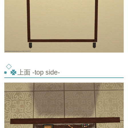
上面 -top
side-