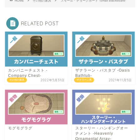
HOME
その他の家具
スモール・チョークボード -Small Blackboard-
RELATED POST
カンパニーチェスト -
ザナラーン・バスタブ -Oasis
Company Chest-
Bathtub-
2022年5月31日
2021年11月5日
その他の家具
ザナラーン系
モグモグラグ
スターリー・ハンギングオー
ナメント -Heavenly
Ornamental Array-