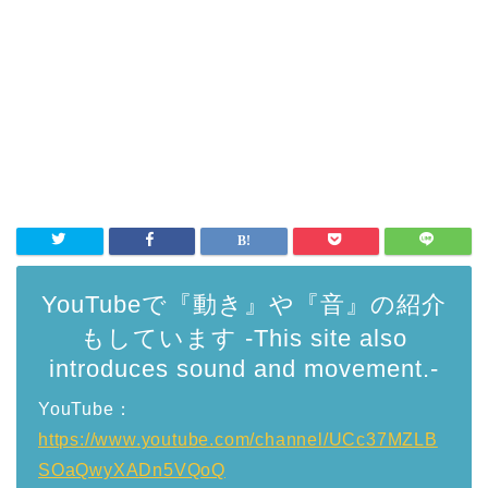
YouTubeで『動き』や『音』の紹介
もしています -This site also
introduces sound and movement.-
YouTube：
https://www.youtube.com/channel/UCc37MZLB
SOaQwyXADn5VQoQ