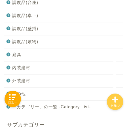
調度品(台座)
調度品(卓上)
「カテゴリー」の一覧 -
調度品(壁掛)
Category List-
調度品(敷物)
HOUSING COLLECTIONと
は
庭具
ご要望はコチラから
内装建材
外装建材
その他
目次へ
MENU
「カテゴリー」の一覧 -Category List-
サブカテゴリー