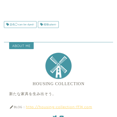
染色◯-can be dyed-
植物-plant-
ABOUT ME
HOUSING COLLECTION
新たな家具を生み出そう。
http://housing-collection-ff14.com
BLOG：