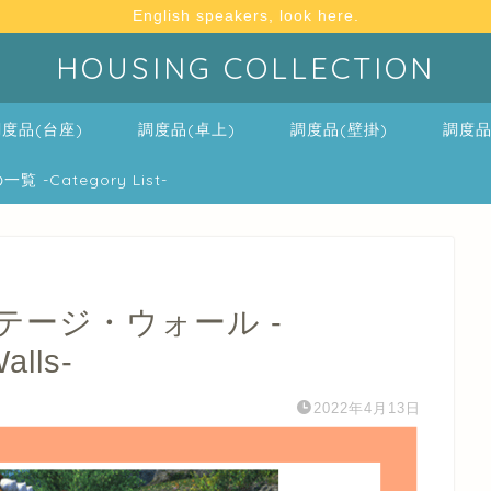
English speakers, look here.
HOUSING COLLECTION
度品(台座)
調度品(卓上)
調度品(壁掛)
調度品
-Category List-
ージ・ウォール -
alls-
2022年4月13日