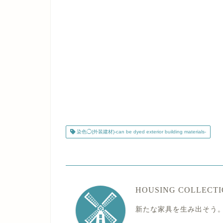
染色◯(外装建材)-can be dyed exterior building materials-
HOUSING COLLECT
新たな家具を生み出そう