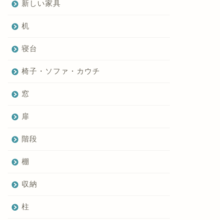
新しい家具
机
寝台
椅子・ソファ・カウチ
窓
扉
階段
棚
収納
柱