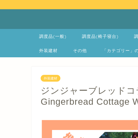
調度品(一般)
調度品(椅子寝台)
調
外装建材
その他
「カテゴリー」の一覧 
外装建材
ジンジャーブレッドコテ
Gingerbread Cottage W