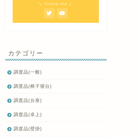
＼ Follow me ／
カテゴリー
調度品(一般)
調度品(椅子寝台)
調度品(台座)
調度品(卓上)
調度品(壁掛)