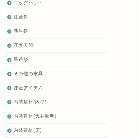
エッグハント
紅蓮祭
新生祭
守護天節
星芒祭
その他の家具
課金アイテム
内装建材(内壁)
内装建材(天井照明)
内装建材(床)