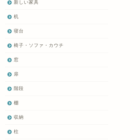
新しい家具
机
寝台
椅子・ソファ・カウチ
窓
扉
階段
棚
収納
柱