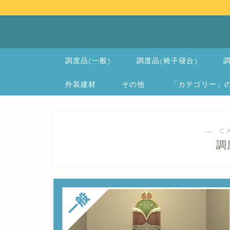
調度品(一般)
調度品(椅子寝台)
調
外装建材
その他
「カテゴリー」の一覧 
― C
調