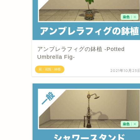
アンブレラフィグの鉢植 -Potted
Umbrella Fig-
花・花瓶・鉢植
2021年10月23