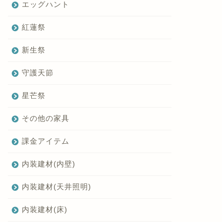
エッグハント
紅蓮祭
新生祭
守護天節
星芒祭
その他の家具
課金アイテム
内装建材(内壁)
内装建材(天井照明)
内装建材(床)