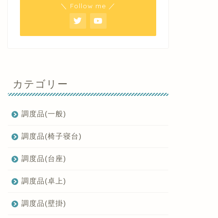
＼ Follow me ／
カテゴリー
調度品(一般)
調度品(椅子寝台)
調度品(台座)
調度品(卓上)
調度品(壁掛)