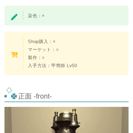
染色：
×
Shop購入：×
マーケット：○
製作：○
入手方法：
甲冑師 Lv50
正面 -front-