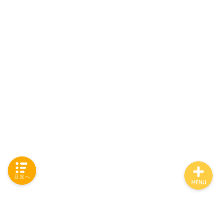
「カテゴリー」の一覧 -
Category List-
HOUSING COLLECTIONと
は
ご要望はコチラから
目次へ
MENU