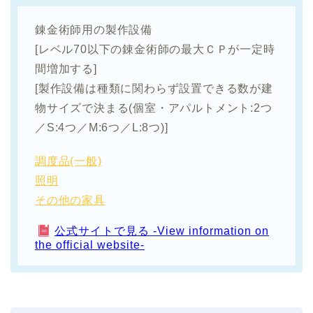
錬金術師用の製作設備
[レベル70以下の錬金術師の最大ＣＰが一定時
間増加する]
[製作設備は種類に関わらず設置できる数が建
物サイズで決まる(個室・アパルトメント:2つ
／S:4つ／M:6つ／L:8つ)]
調度品(一般)
照明
その他の家具
公式サイトで見る -View information on
the official website-