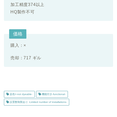
加工精度374以上
HQ製作不可
価格
購入：×
売却：717 ギル
染色×-not dyeable-
機能付き-functional-
設置数制限あり -Limited number of installations-