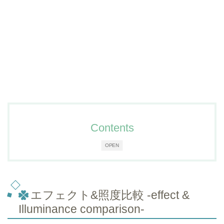
Contents
OPEN
エフェクト&照度比較 -effect &
Illuminance comparison-