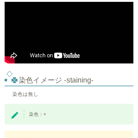
染色イメージ -staining-
染色は無し
染色：×