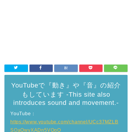
YouTubeで『動き』や『音』の紹介
もしています -This site also
introduces sound and movement.-
YouTube：
https://www.youtube.com/channel/UCc37MZLB
SOaQwyXADn5VQoQ