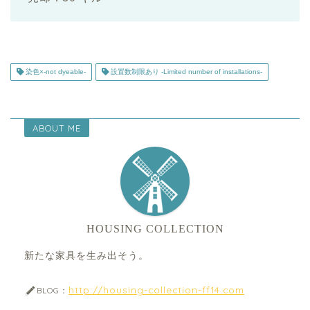
染色×-not dyeable-
設置数制限あり -Limited number of installations-
ABOUT ME
HOUSING COLLECTION
新たな家具を生み出そう。
http://housing-collection-ff14.com
BLOG：