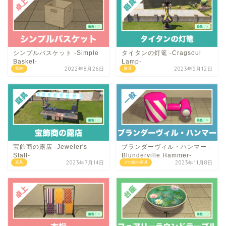
シンプルバスケット -Simple
タイタンの灯篭 -Cragsoul
Basket-
Lamp-
2022年8月26日
2023年5月12日
収納
庭具
宝飾商の露店 -Jeweler's
ブランダーヴィル・ハンマー -
Stall-
Blunderville Hammer-
2023年7月14日
2023年11月8日
庭具
その他の家具