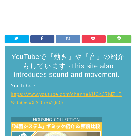
YouTubeで『動き』や『音』の紹介
もしています -This site also
introduces sound and movement.-
YouTube：
https://www.youtube.com/channel/UCc37MZLB
SOaQwyXADn5VQoQ