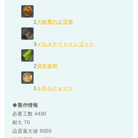
1
大妖異の土宝珠
3
イルメナイトインゴット
2
渋木染布
1
ルチルクォーツ
◆
製作情報
必要工数 4400
耐久 70
品質最大値 9000