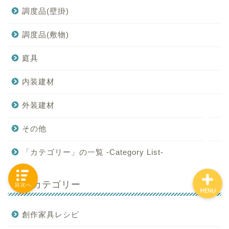
調度品(壁掛)
調度品(敷物)
「カテゴリー」の一覧 -
Category List-
庭具
内装建材
HOUSING COLLECTIONと
は
外装建材
ご要望はコチラから
その他
「カテゴリー」の一覧 -Category List-
サブカテゴリー
目次へ
MENU
創作家具レシピ