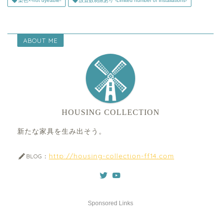
染色×-not dyeable-
設置数制限あり -Limited number of installations-
ABOUT ME
HOUSING COLLECTION
新たな家具を生み出そう。
http://housing-collection-ff14.com
BLOG：
Sponsored Links