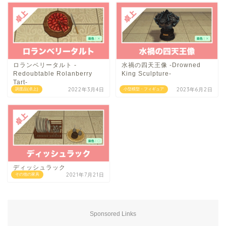
ロランベリータルト -
水禍の四天王像 -Drowned
Redoubtable Rolanberry
King Sculpture-
Tart-
2022年3月4日
2023年6月2日
調度品(卓上)
小型模型・フィギュア
ディッシュラック
2021年7月21日
その他の家具
Sponsored Links