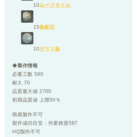
10
ルーフタイル
15
御影石
10
ガラス板
◆
製作情報
必要工数 580
耐久 70
品質最大値 2700
初期品質値 上限50％
簡易製作不可
製作成功目安：作業精度587
HQ製作不可