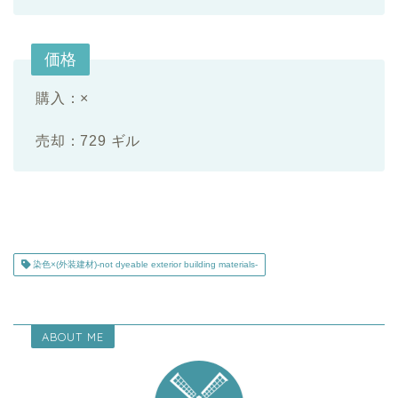
価格
購入：×
売却：729 ギル
染色×(外装建材)-not dyeable exterior building materials-
ABOUT ME