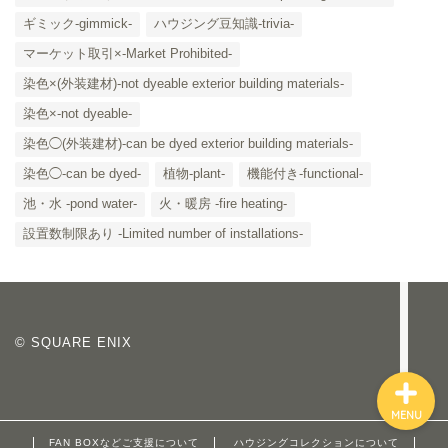
ギミック-gimmick-
ハウジング豆知識-trivia-
マーケット取引×-Market Prohibited-
染色×(外装建材)-not dyeable exterior building materials-
染色×-not dyeable-
「カテゴリー」の一覧 -
染色◯(外装建材)-can be dyed exterior building materials-
Category List-
染色◯-can be dyed-
植物-plant-
機能付き-functional-
HOUSING COLLECTIONと
池・水 -pond water-
火・暖房 -fire heating-
は
設置数制限あり -Limited number of installations-
ご要望はコチラから
© SQUARE ENIX
MENU
FAN BOXなどご支援について
ハウジングコレクションについて