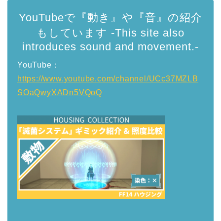
YouTubeで『動き』や『音』の紹介
もしています -This site also
introduces sound and movement.-
YouTube：
https://www.youtube.com/channel/UCc37MZLB
SOaQwyXADn5VQoQ