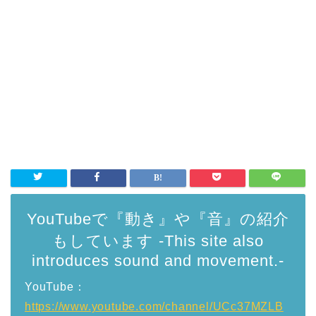
YouTubeで『動き』や『音』の紹介
もしています -This site also
introduces sound and movement.-
YouTube：
https://www.youtube.com/channel/UCc37MZLB