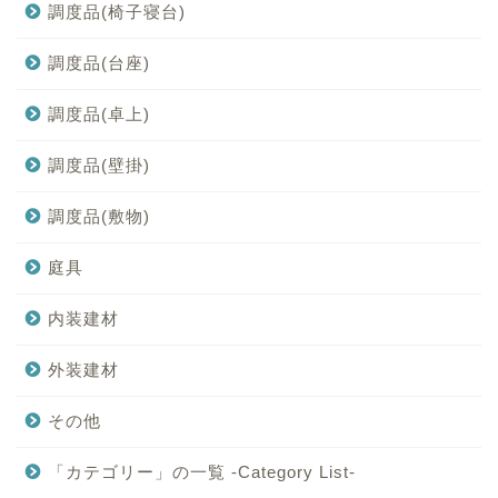
調度品(椅子寝台)
調度品(台座)
調度品(卓上)
調度品(壁掛)
調度品(敷物)
庭具
内装建材
外装建材
その他
「カテゴリー」の一覧 -Category List-