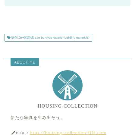
染色◯(外装建材)-can be dyed exterior building materials-
ABOUT ME
HOUSING COLLECTION
新たな家具を生み出そう。
http://housing-collection-ff14.com
BLOG：