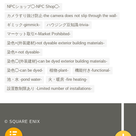
NPCショップ◯-NPC Shop◯-
カメラすり抜け防止-the camera does not slip through the wall-
ギミック-gimmick-
ハウジング豆知識-trivia-
マーケット取引×-Market Prohibited-
染色×(外装建材)-not dyeable exterior building materials-
染色×-not dyeable-
「カテゴリー」の一覧 -
染色◯(外装建材)-can be dyed exterior building materials-
Category List-
染色◯-can be dyed-
植物-plant-
機能付き-functional-
HOUSING COLLECTIONと
池・水 -pond water-
火・暖房 -fire heating-
は
設置数制限あり -Limited number of installations-
ご要望はコチラから
© SQUARE ENIX