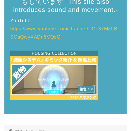
もしています -This site also
introduces sound and movement.-
YouTube：
https://www.youtube.com/channel/UCc37MZLB
SOaQwyXADn5VQoQ