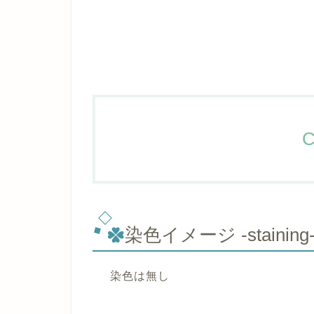
C
染色イメージ -staining
染色は無し