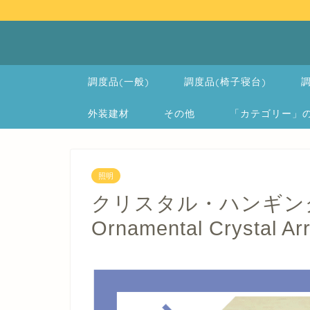
調度品(一般)
調度品(椅子寝台)
調
外装建材
その他
「カテゴリー」の一覧 
照明
クリスタル・ハンギング
Ornamental Crystal Ar