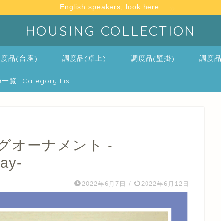
English speakers, look here.
HOUSING COLLECTION
度品(台座)
調度品(卓上)
調度品(壁掛)
調度品
-Category List-
オーナメント -
ray-
2022年6月7日
/
2022年6月12日