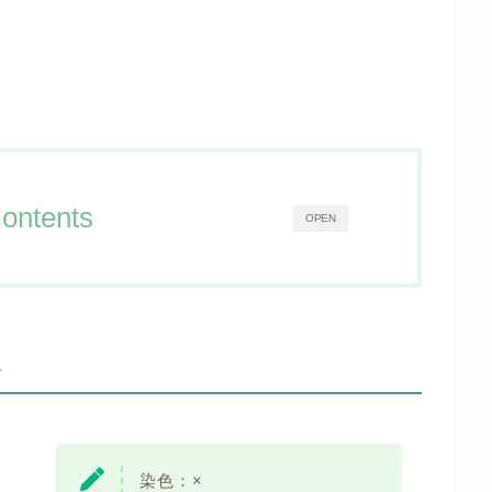
ontents
OPEN
-
染色：×