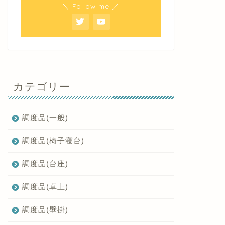
＼ Follow me ／
カテゴリー
調度品(一般)
調度品(椅子寝台)
調度品(台座)
調度品(卓上)
調度品(壁掛)