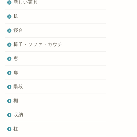
新しい家具
机
寝台
椅子・ソファ・カウチ
窓
扉
階段
棚
収納
柱