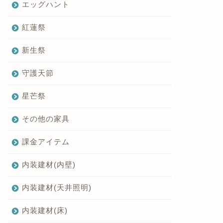
エッグハント
紅蓮祭
新生祭
守護天節
星芒祭
その他の家具
課金アイテム
内装建材(内壁)
内装建材(天井照明)
内装建材(床)