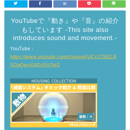
YouTubeで『動き』や『音』の紹介
もしています -This site also
introduces sound and movement.-
YouTube：
https://www.youtube.com/channel/UCc37MZLB
SOaQwyXADn5VQoQ