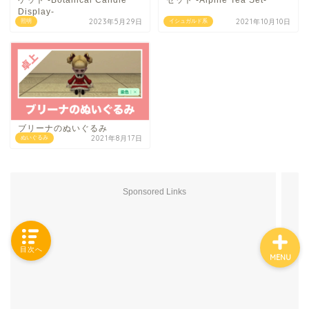
ケット -Botanical Candle
セット -Alpine Tea Set-
Display-
2023年5月29日
2021年10月10日
照明
イシュガルド系
「カテゴリー」の一覧 -
Category List-
HOUSING COLLECTIONと
は
ブリーナのぬいぐるみ
2021年8月17日
ぬいぐるみ
ご要望はコチラから
Sponsored Links
目次へ
MENU