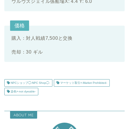
ウルヴズジェイル係船場X: 4.4 Y: 6.0
価格
購入：対人戦績7,500と交換
売却：30 ギル
NPCショップ◯-NPC Shop◯-
マーケット取引×-Market Prohibited-
染色×-not dyeable-
ABOUT ME