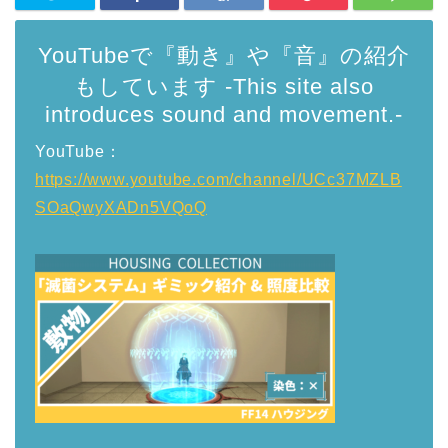
YouTubeで『動き』や『音』の紹介
もしています -This site also
introduces sound and movement.-
YouTube：
https://www.youtube.com/channel/UCc37MZLB
SOaQwyXADn5VQoQ