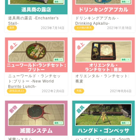
道具商の露店 -Enchanter's
ドリンキングアプカル -
Stall-
Drinking Apkallu-
2023年7月14日
2021年11月18日
庭具
その他の家具
ニューワールド・ランチセッ
オリエンタル・ランチセット:
ト:ブリトー -New World
蕎麦
Burrito Lunch-
2022年2月6日
2021年8月6日
調度品(卓上)
和風
滅菌システム
ハングド・ゴンベッサ -South