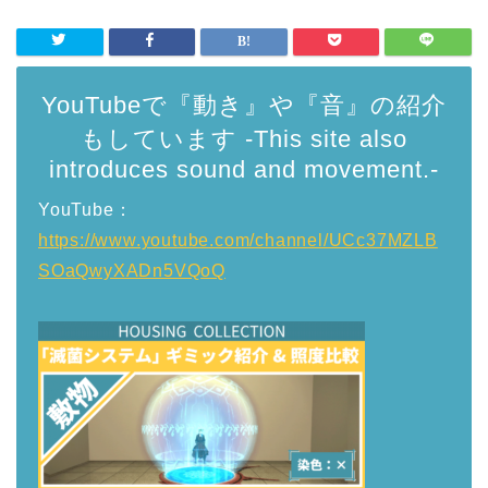
YouTubeで『動き』や『音』の紹介
もしています -This site also
introduces sound and movement.-
YouTube：
https://www.youtube.com/channel/UCc37MZLB
SOaQwyXADn5VQoQ