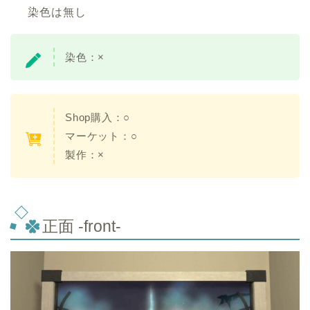
染色は無し
染色：×
Shop購入：○
マーケット：○
製作：×
正面 -front-