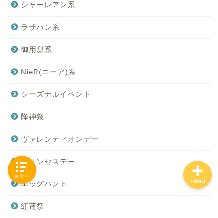
シャーレアン系
ラザハン系
「カテゴリー」の一覧 -
御用邸系
Category List-
NieR(ニーア)系
HOUSING COLLECTIONと
は
シーズナルイベント
ご要望はコチラから
降神祭
ヴァレンティオンデー
プリンセスデー
目次へ
MENU
エッグハント
紅蓮祭