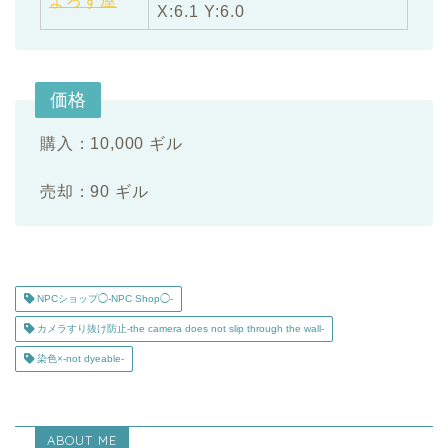
よろず屋
X:6.1 Y:6.0
価格
購入：10,000 ギル
売却：90 ギル
NPCショップ◯-NPC Shop◯-
カメラすり抜け防止-the camera does not slip through the wall-
染色×-not dyeable-
ABOUT ME