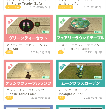
ト -Flame Trophy (Left)-
ム -Island Palm-
2023年10月24日
2023年5月13日
ザナラーン系
ラノシアン系
グリーンティーセット -Green
フェアリーラウンドテーブル -
Tea Set-
Faerie Round Table-
2022年2月28日
2023年1月16日
和風
机
クラシックテーブルランプ -
ムーングラスガーデン -
Classic Table Lamp-
Moongrass Plot-
2023年5月29日
2023年5月19日
照明
庭具