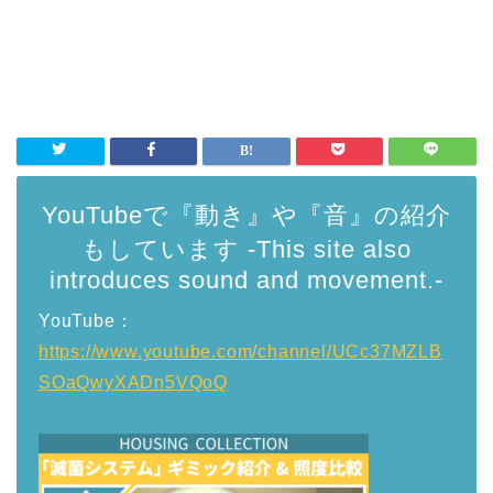
YouTubeで『動き』や『音』の紹介
もしています -This site also
introduces sound and movement.-
YouTube：
https://www.youtube.com/channel/UCc37MZLB
SOaQwyXADn5VQoQ