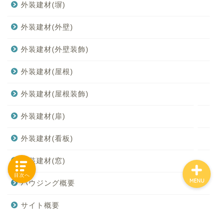
外装建材(塀)
外装建材(外壁)
「カテゴリー」の一覧 -
外装建材(外壁装飾)
Category List-
外装建材(屋根)
HOUSING COLLECTIONと
は
外装建材(屋根装飾)
ご要望はコチラから
外装建材(扉)
外装建材(看板)
外装建材(窓)
目次へ
MENU
ハウジング概要
サイト概要