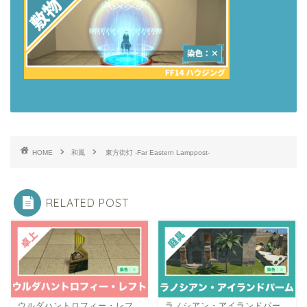
HOME
和風
東方街灯 -Far Eastern Lamppost-
RELATED POST
ウルダハントロフィー・レフ
ラノシアン・アイランドパー