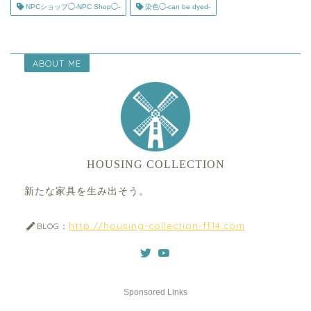
NPCショップ◯-NPC Shop◯-
染色◯-can be dyed-
ABOUT ME
HOUSING COLLECTION
新たな家具を生み出そう。
http://housing-collection-ff14.com
BLOG：
Sponsored Links