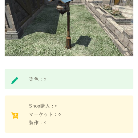
染色：○
Shop購入：○
マーケット：○
製作：×