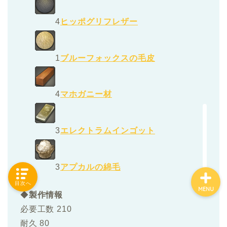
4
ヒッポグリフレザー
「カテゴリー」の一覧 -
Category List-
1
ブルーフォックスの毛皮
HOUSING COLLECTIONと
は
4
マホガニー材
ご要望はコチラから
3
エレクトラムインゴット
3
アプカルの綿毛
目次へ
MENU
◆
製作情報
必要工数 210
耐久 80