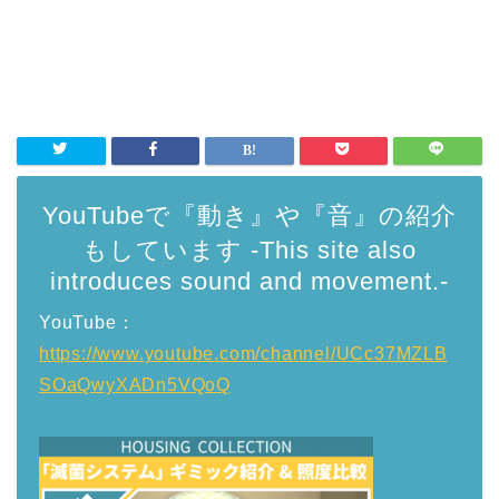
YouTubeで『動き』や『音』の紹介
もしています -This site also
introduces sound and movement.-
YouTube：
https://www.youtube.com/channel/UCc37MZLB
SOaQwyXADn5VQoQ