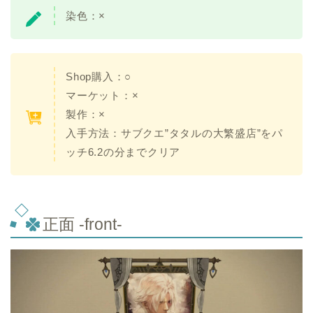
染色：×
Shop購入：○
マーケット：×
製作：×
入手方法：サブクエ”タタルの大繁盛店”をパ
ッチ6.2の分までクリア
正面 -front-