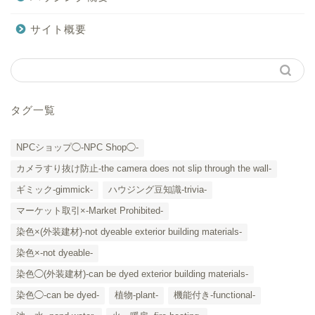
サイト概要
タグ一覧
NPCショップ◯-NPC Shop◯-
カメラすり抜け防止-the camera does not slip through the wall-
ギミック-gimmick-
ハウジング豆知識-trivia-
マーケット取引×-Market Prohibited-
染色×(外装建材)-not dyeable exterior building materials-
染色×-not dyeable-
「カテゴリー」の一覧 -
染色◯(外装建材)-can be dyed exterior building materials-
Category List-
染色◯-can be dyed-
植物-plant-
機能付き-functional-