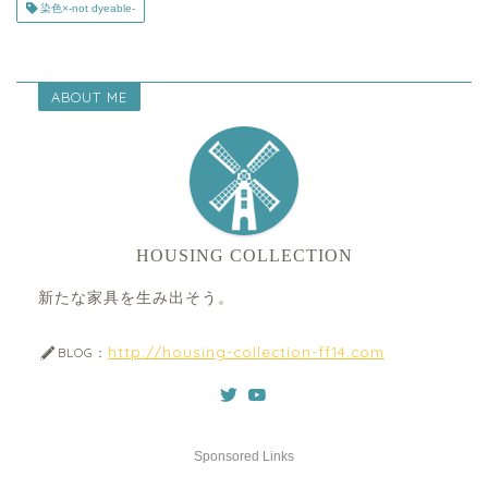
染色×-not dyeable-
ABOUT ME
HOUSING COLLECTION
新たな家具を生み出そう。
http://housing-collection-ff14.com
BLOG：
Sponsored Links