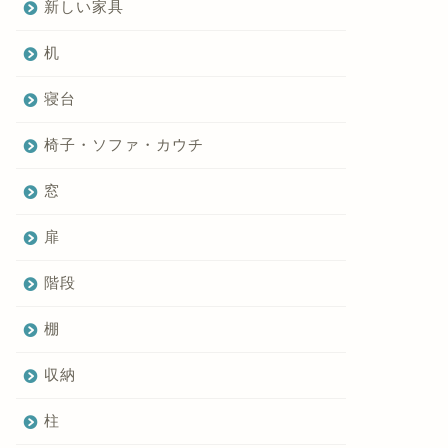
新しい家具
机
寝台
椅子・ソファ・カウチ
窓
扉
階段
棚
収納
柱