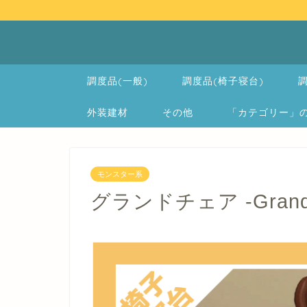
調度品(一般)
調度品(椅子寝台)
調
外装建材
その他
「カテゴリー」の一覧 
モンスター系
グランドチェア -Grand 