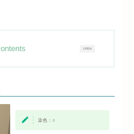
ontents
OPEN
-
染色：○