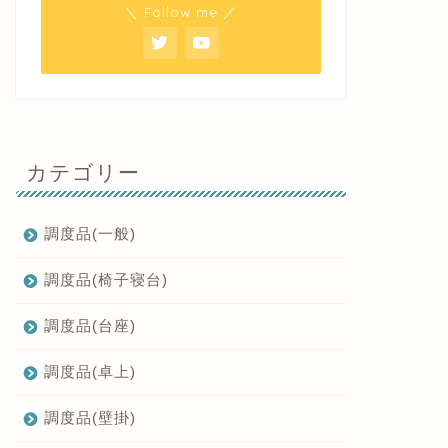
＼ Follow me ／
カテゴリー
調度品(一般)
調度品(椅子寝台)
調度品(台座)
調度品(卓上)
調度品(壁掛)