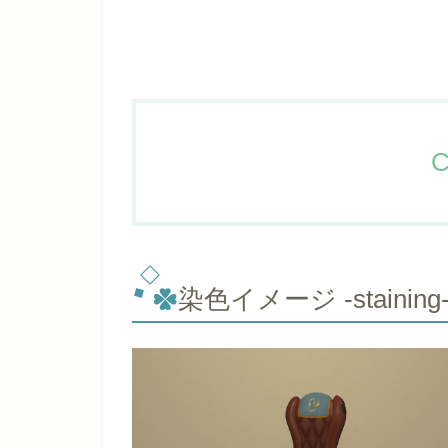
C
染色イメージ -staining