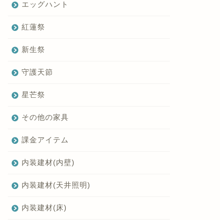
エッグハント
紅蓮祭
新生祭
守護天節
星芒祭
その他の家具
課金アイテム
内装建材(内壁)
内装建材(天井照明)
内装建材(床)