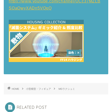
https://www.youtube.com/channel/UCc37MZLB
SOaQwyXADn5VQoQ
HOME
小型模型・フィギュア
MGラクシュミ
RELATED POST