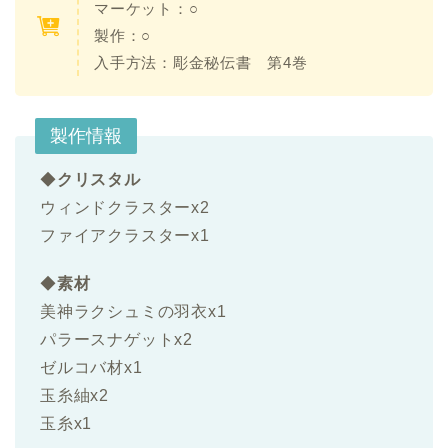
マーケット：○
製作：○
入手方法：
彫金秘伝書 第4巻
製作情報
◆
クリスタル
ウィンドクラスターx2
ファイアクラスターx1
◆
素材
美神ラクシュミの羽衣x1
パラースナゲットx2
ゼルコバ材x1
玉糸紬x2
玉糸x1