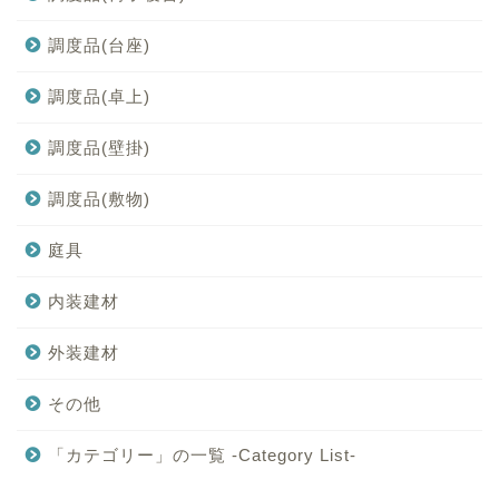
調度品(台座)
調度品(卓上)
調度品(壁掛)
調度品(敷物)
庭具
内装建材
外装建材
その他
「カテゴリー」の一覧 -Category List-