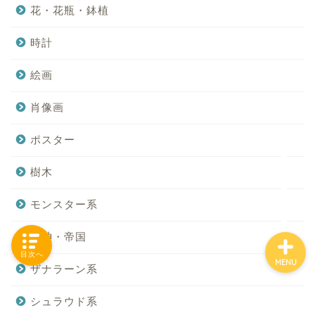
花・花瓶・鉢植
時計
「カテゴリー」の一覧 -
Category List-
絵画
肖像画
HOUSING COLLECTIONと
は
ポスター
ご要望はコチラから
樹木
モンスター系
蛮神・帝国
目次へ
MENU
ザナラーン系
シュラウド系