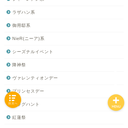
ラザハン系
「カテゴリー」の一覧 -
御用邸系
Category List-
NieR(ニーア)系
HOUSING COLLECTIONと
シーズナルイベント
は
降神祭
ご要望はコチラから
ヴァレンティオンデー
プリンセスデー
目次へ
エッグハント
MENU
紅蓮祭