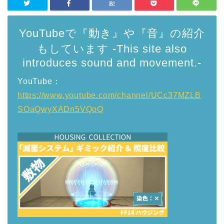
YouTubeで『動き』や『音』の紹介
もしています -This site also
introduces sound and movement.-
YouTube：
https://www.youtube.com/channel/UCc37MZLB
SOaQwyXADn5VQoQ