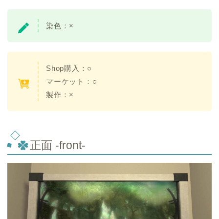
染色：×
Shop購入：○
マーケット：○
製作：×
正面 -front-