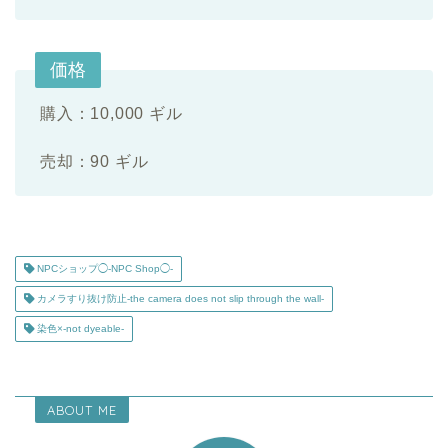
価格
購入：10,000 ギル
売却：90 ギル
NPCショップ◯-NPC Shop◯-
カメラすり抜け防止-the camera does not slip through the wall-
染色×-not dyeable-
ABOUT ME