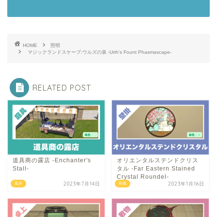
HOME
照明
マジックランドスケープ:ウルズの泉 -Urth’s Fount Phasmascape-
RELATED POST
道具商の露店 -Enchanter's
オリエンタルステンドクリス
Stall-
タル -Far Eastern Stained
Crystal Roundel-
2023年7月14日
2023年1月16日
庭具
和風