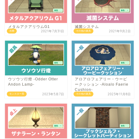
メタルアクアリウムG1
滅菌システム
2021年7月31日
2021年9月2日
水槽
その他の家具
ウソウソ行燈 -Odder Otter
アロアロフェアリー・ウーピ
Andon Lamp-
ークッション -Aloalo Faerie
Cushion-
2023年5月7日
2023年11月8日
モンスター系
その他の家具