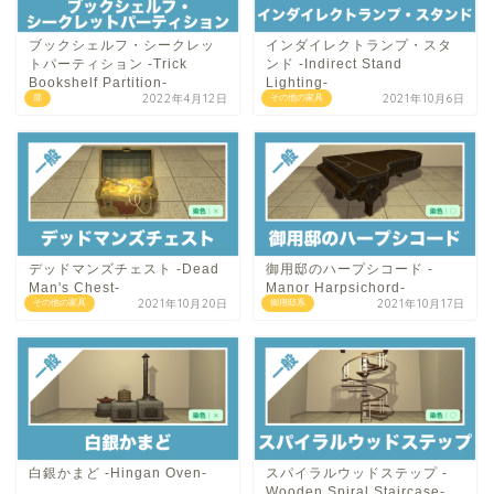
ブックシェルフ・シークレッ
インダイレクトランプ・スタ
トパーティション -Trick
ンド -Indirect Stand
Bookshelf Partition-
Lighting-
2022年4月12日
2021年10月6日
扉
その他の家具
デッドマンズチェスト -Dead
御用邸のハープシコード -
Man's Chest-
Manor Harpsichord-
2021年10月20日
2021年10月17日
その他の家具
御用邸系
白銀かまど -Hingan Oven-
スパイラルウッドステップ -
Wooden Spiral Staircase-