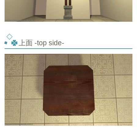
上面 -top
side-