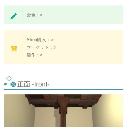
染色：×
Shop購入：○
マーケット：○
製作：×
正面 -front-