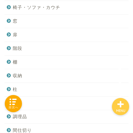
椅子・ソファ・カウチ
窓
「カテゴリー」の一覧 -
Category List-
扉
HOUSING COLLECTIONと
階段
は
棚
ご要望はコチラから
収納
柱
照明
目次へ
MENU
調理品
間仕切り