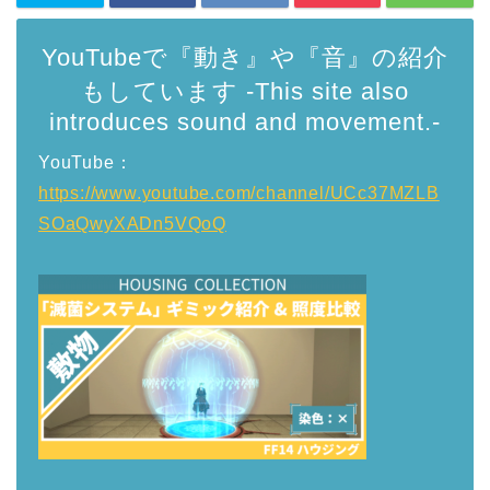
YouTubeで『動き』や『音』の紹介
もしています -This site also
introduces sound and movement.-
YouTube：
https://www.youtube.com/channel/UCc37MZLB
SOaQwyXADn5VQoQ