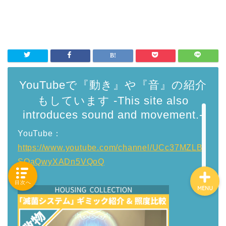
「カテゴリー」の一覧 -
Category List-
HOUSING COLLECTIONと
YouTubeで『動き』や『音』の紹介
は
もしています -This site also
introduces sound and movement.-
ご要望はコチラから
YouTube：
https://www.youtube.com/channel/UCc37MZLB
SOaQwyXADn5VQoQ
目次へ
MENU