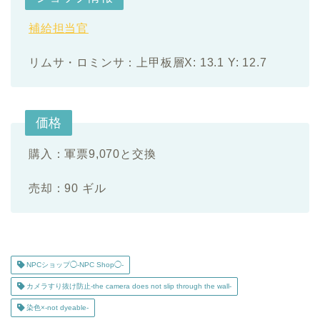
補給担当官
リムサ・ロミンサ：上甲板層X: 13.1 Y: 12.7
価格
購入：軍票9,070と交換
売却：90 ギル
NPCショップ◯-NPC Shop◯-
カメラすり抜け防止-the camera does not slip through the wall-
染色×-not dyeable-