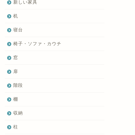
新しい家具
机
寝台
椅子・ソファ・カウチ
窓
扉
階段
棚
収納
柱