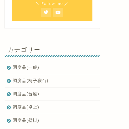
＼ Follow me ／
カテゴリー
調度品(一般)
調度品(椅子寝台)
調度品(台座)
調度品(卓上)
調度品(壁掛)