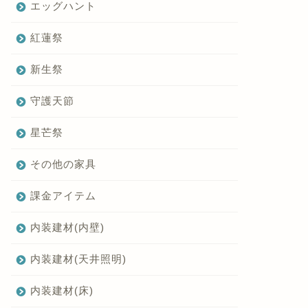
エッグハント
紅蓮祭
新生祭
守護天節
星芒祭
その他の家具
課金アイテム
内装建材(内壁)
内装建材(天井照明)
内装建材(床)