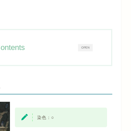
ontents
OPEN
-
染色：○