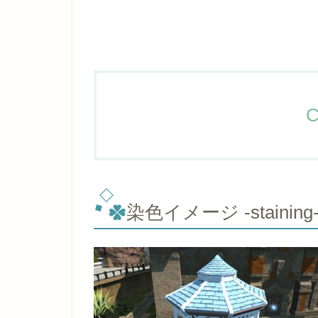
C
染色イメージ -staining