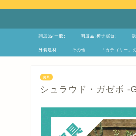
調度品(一般)
調度品(椅子寝台)
調
外装建材
その他
「カテゴリー」の一覧 
庭具
シュラウド・ガゼボ -Gla