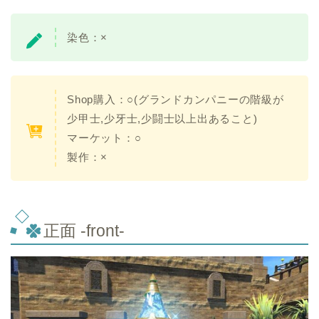
染色：×
Shop購入：○(グランドカンパニーの階級が
少甲士,少牙士,少闘士以上出あること)
マーケット：○
製作：×
正面 -front-