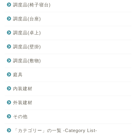
調度品(椅子寝台)
調度品(台座)
調度品(卓上)
調度品(壁掛)
調度品(敷物)
庭具
内装建材
外装建材
その他
「カテゴリー」の一覧 -Category List-