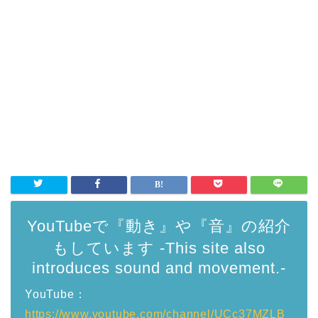
YouTubeで『動き』や『音』の紹介
もしています -This site also
introduces sound and movement.-
YouTube：
https://www.youtube.com/channel/UCc37MZLB