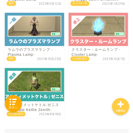
2023年5月12日
2022年1月29日
庭具
モンスター系
「カテゴリー」の一覧 -
Category List-
HOUSING COLLECTIONと
ラムウのプラズマランプ -
クラスター・ルームランプ -
は
Plasma Lamp-
Cluster Lamp-
2021年10月23日
2023年10月7日
照明
その他の家具
ご要望はコチラから
アルティメットケトル:ゼニス
目次へ
-Ultimate Kettle Zenith-
MENU
2023年8月18日
その他の家具