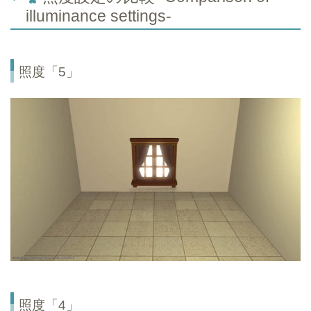
illuminance settings-
照度「5」
照度「4」