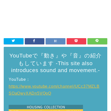
YouTubeで『動き』や『音』の紹介
もしています -This site also
introduces sound and movement.-
YouTube：
https://www.youtube.com/channel/UCc37MZLB
SOaQwyXADn5VQoQ