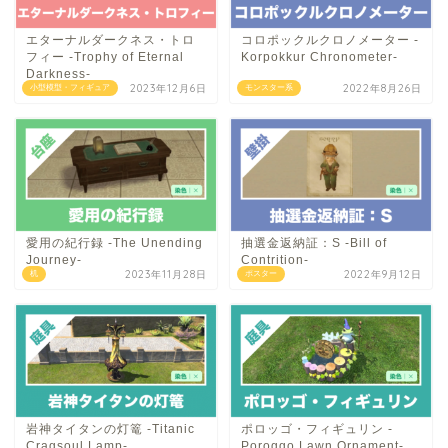
エターナルダークネス・トロ
コロポックルクロノメーター -
フィー -Trophy of Eternal
Korpokkur Chronometer-
Darkness-
2023年12月6日
2022年8月26日
小型模型・フィギュア
モンスター系
愛用の紀行録 -The Unending
抽選金返納証：S -Bill of
Journey-
Contrition-
2023年11月28日
2022年9月12日
机
ポスター
岩神タイタンの灯篭 -Titanic
ポロッゴ・フィギュリン -
Cragsoul Lamp-
Poroggo Lawn Ornament-