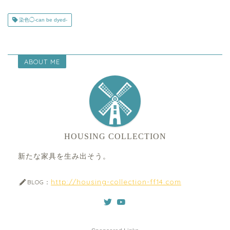
染色◯-can be dyed-
ABOUT ME
HOUSING COLLECTION
新たな家具を生み出そう。
http://housing-collection-ff14.com
BLOG：