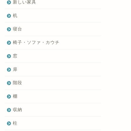
新しい家具
机
寝台
椅子・ソファ・カウチ
窓
扉
階段
棚
収納
柱