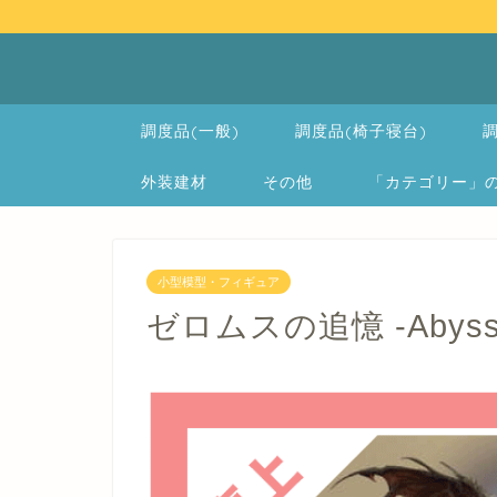
調度品(一般)
調度品(椅子寝台)
調
外装建材
その他
「カテゴリー」の一覧 
小型模型・フィギュア
ゼロムスの追憶 -Abyssal 