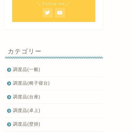
＼ Follow me ／
カテゴリー
調度品(一般)
調度品(椅子寝台)
調度品(台座)
調度品(卓上)
調度品(壁掛)