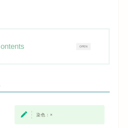
ontents
OPEN
-
染色：×