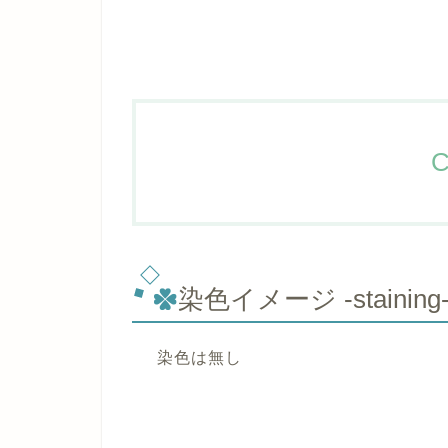
C
染色イメージ -staining
染色は無し