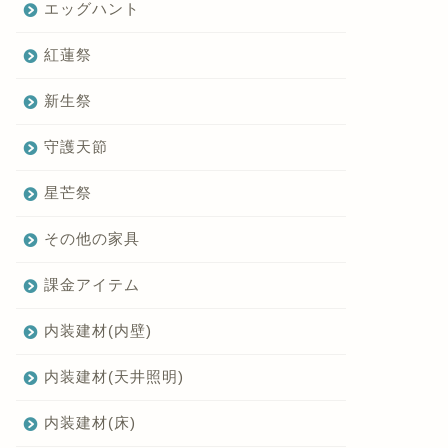
エッグハント
紅蓮祭
新生祭
守護天節
星芒祭
その他の家具
課金アイテム
内装建材(内壁)
内装建材(天井照明)
内装建材(床)