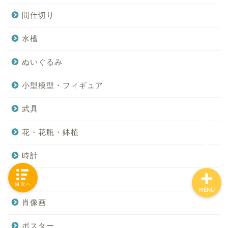
間仕切り
水槽
「カテゴリー」の一覧 -
Category List-
ぬいぐるみ
HOUSING COLLECTIONと
小型模型・フィギュア
は
武具
ご要望はコチラから
花・花瓶・鉢植
時計
絵画
目次へ
MENU
肖像画
ポスター