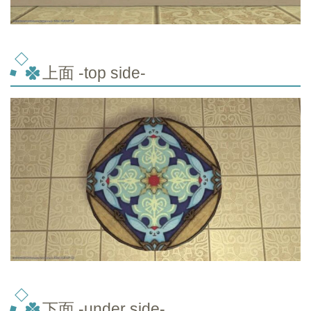
上面 -top
side-
下面 -under side-