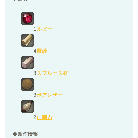
1
ルビー
4
羅紗
3
スプルース材
3
ボアレザー
2
山繭糸
◆
製作情報