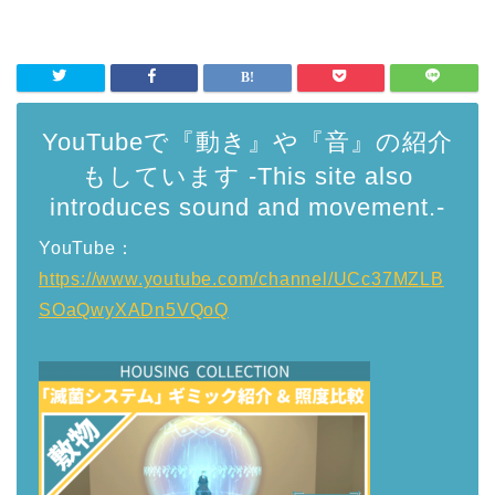
YouTubeで『動き』や『音』の紹介
もしています -This site also
introduces sound and movement.-
YouTube：
https://www.youtube.com/channel/UCc37MZLB
SOaQwyXADn5VQoQ