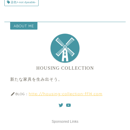
染色×-not dyeable-
ABOUT ME
HOUSING COLLECTION
新たな家具を生み出そう。
http://housing-collection-ff14.com
BLOG：
Sponsored Links