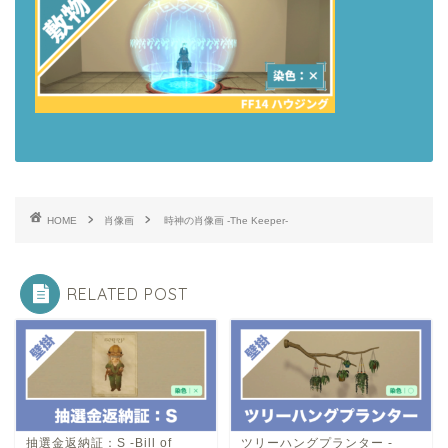
HOME
肖像画
時神の肖像画 -The Keeper-
RELATED POST
抽選金返納証：S -Bill of
ツリーハングプランター -