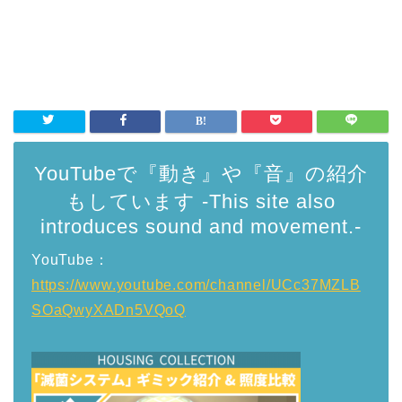
YouTubeで『動き』や『音』の紹介
もしています -This site also
introduces sound and movement.-
YouTube：
https://www.youtube.com/channel/UCc37MZLB
SOaQwyXADn5VQoQ