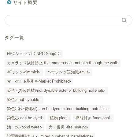
サイト概要
タグ一覧
NPCショップ◯-NPC Shop◯-
カメラすり抜け防止-the camera does not slip through the wall-
ギミック-gimmick-
ハウジング豆知識-trivia-
マーケット取引×-Market Prohibited-
染色×(外装建材)-not dyeable exterior building materials-
染色×-not dyeable-
「カテゴリー」の一覧 -
染色◯(外装建材)-can be dyed exterior building materials-
Category List-
染色◯-can be dyed-
植物-plant-
機能付き-functional-
HOUSING COLLECTIONと
池・水 -pond water-
火・暖房 -fire heating-
は
設置数制限あり -Limited number of installations-