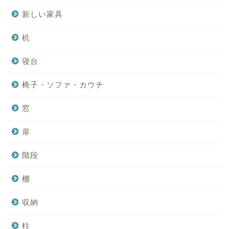
新しい家具
机
寝台
椅子・ソファ・カウチ
窓
扉
階段
棚
収納
柱