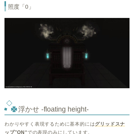
照度「0」
浮かせ -floating height-
わかりやすく表現するために基本的には
グリッドスナ
ップ”ON
“
での表現のみにしています。