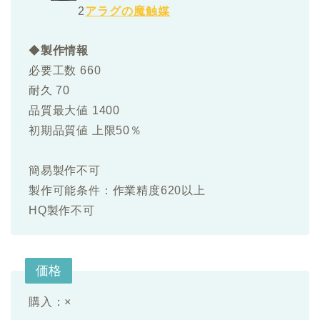
2
アラグの魔触媒
◆
製作情報
必要工数 660
耐久 70
品質最大値 1400
初期品質値 上限50％
簡易製作不可
製作可能条件：作業精度620以上
HQ製作不可
価格
購入：
×