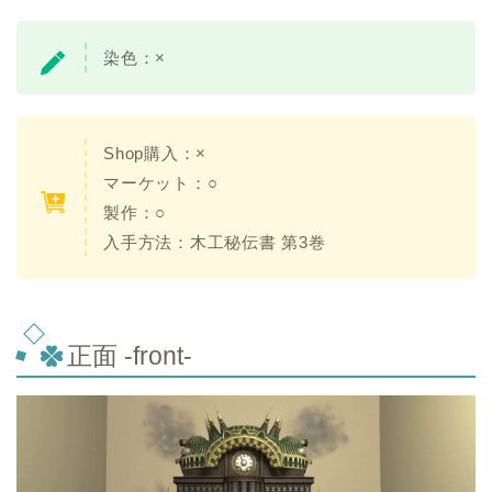
染色：
×
Shop購入：
×
マーケット：○
製作：○
入手方法：
木工秘伝書 第3巻
正面 -front-