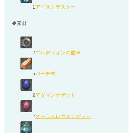
1
アイスクラスター
◆素材
2
ゴルディオンの歯車
5
バーチ材
2
アダマンナゲット
2
オーラムレギスナゲット