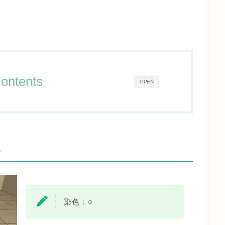
ontents
OPEN
-
染色：○