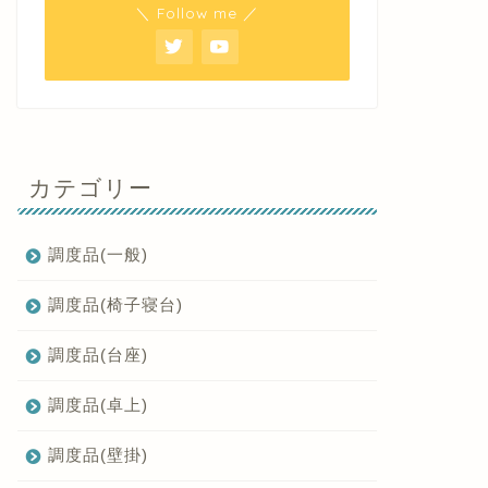
＼ Follow me ／
カテゴリー
調度品(一般)
調度品(椅子寝台)
調度品(台座)
調度品(卓上)
調度品(壁掛)