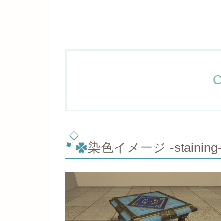
C
染色イメージ -staining