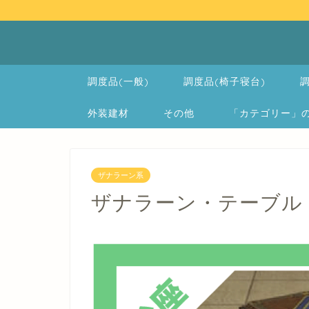
調度品(一般)
調度品(椅子寝台)
調
外装建材
その他
「カテゴリー」の一覧 
ザナラーン系
ザナラーン・テーブル -Oas