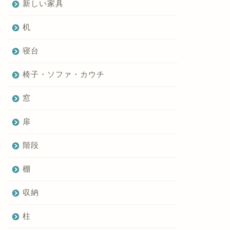
新しい家具
机
寝台
椅子・ソファ・カウチ
窓
扉
階段
棚
収納
柱