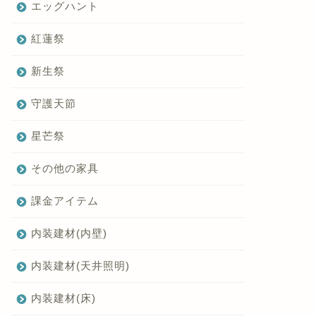
エッグハント
紅蓮祭
新生祭
守護天節
星芒祭
その他の家具
課金アイテム
内装建材(内壁)
内装建材(天井照明)
内装建材(床)