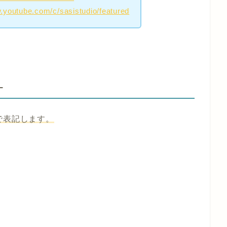
.youtube.com/c/sasistudio/featured
-
で表記します。