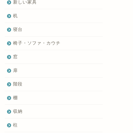
新しい家具
机
寝台
椅子・ソファ・カウチ
窓
扉
階段
棚
収納
柱