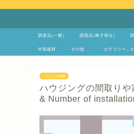
調度品(一般)
調度品(椅子寝台)
調
外装建材
その他
「カテゴリー」の一覧 
ハウジング概要
ハウジングの間取りや家具設置
& Number of installatio