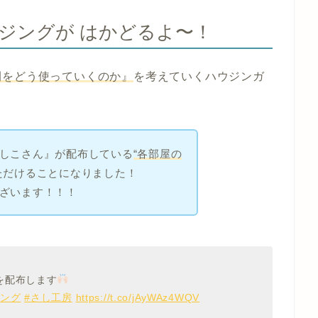
ジングが はかどるよ〜！
間をどう使っていくのか』
を考えていくハウジンガ
しこ
さん』が配布している
“各部屋の
ただけることになりました！
ざいます！！！
を配布します
ジング
#さし工房
https://t.co/jAyWAz4WQV