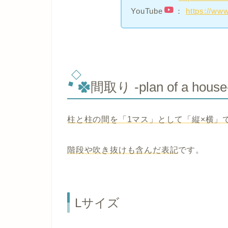
YouTube
：
https://www
間取り -plan of a house
柱と柱の間を「1マス」として「縦×横」
階段や吹き抜けも含んだ表記
です。
Lサイズ