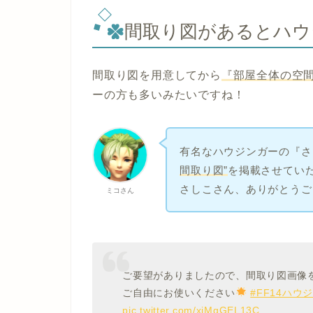
間取り図があるとハウ
間取り図を用意してから
『部屋全体の空
ーの方も多いみたいですね！
有名なハウジンガーの『
さ
間取り図”
を掲載させてい
さしこさん、ありがとうご
ミコさん
ご要望がありましたので、間取り図画像
ご自由にお使いください
#FF14ハウ
pic.twitter.com/xjMqGEL13C