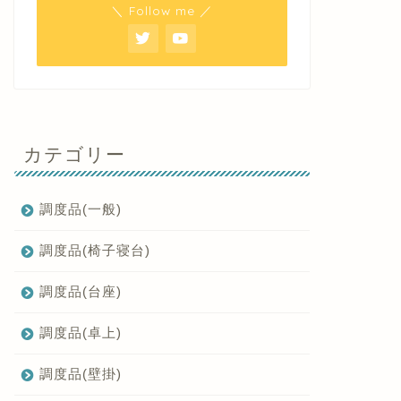
＼ Follow me ／
カテゴリー
調度品(一般)
調度品(椅子寝台)
調度品(台座)
調度品(卓上)
調度品(壁掛)