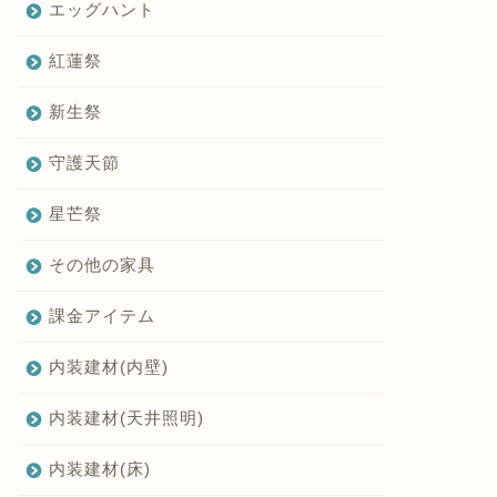
エッグハント
紅蓮祭
新生祭
守護天節
星芒祭
その他の家具
課金アイテム
内装建材(内壁)
内装建材(天井照明)
内装建材(床)