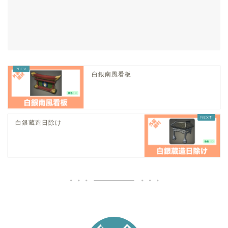
白銀南風看板
白銀蔵造日除け