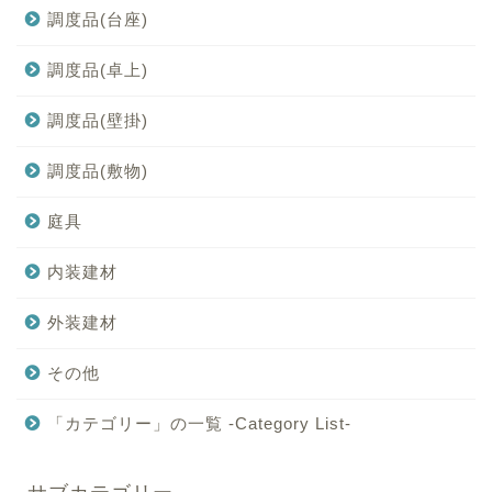
調度品(台座)
調度品(卓上)
調度品(壁掛)
調度品(敷物)
庭具
内装建材
外装建材
その他
「カテゴリー」の一覧 -Category List-