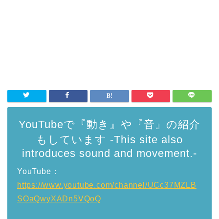
YouTubeで『動き』や『音』の紹介
もしています -This site also
introduces sound and movement.-
YouTube：
https://www.youtube.com/channel/UCc37MZLB
SOaQwyXADn5VQoQ