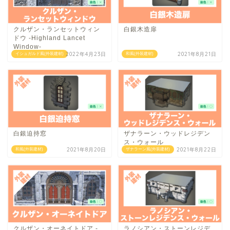
クルザン・ランセットウィン
白銀木造扉
ドウ -Highland Lancet
Window-
2022年4月23日
2021年8月21日
イシュガルド風(外装建材)
和風(外装建材)
白銀迫持窓
ザナラーン・ウッドレジデン
ス・ウォール
2021年8月20日
2021年8月22日
和風(外装建材)
ザナラーン風(外装建材)
クルザン・オーネイトドア -
ラノシアン・ストーンレジデ