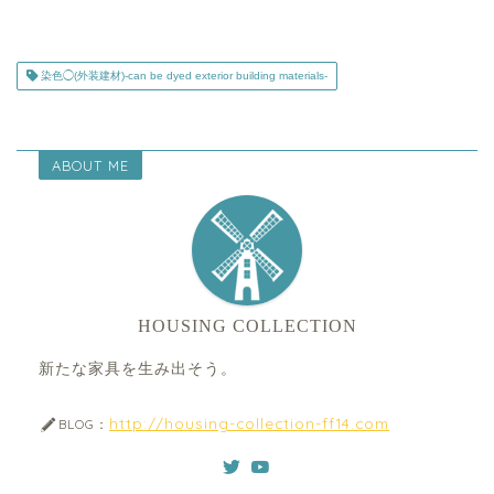
染色◯(外装建材)-can be dyed exterior building materials-
ABOUT ME
HOUSING COLLECTION
新たな家具を生み出そう。
http://housing-collection-ff14.com
BLOG：