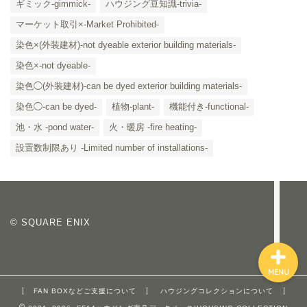
ギミック-gimmick-
ハウジング豆知識-trivia-
マーケット取引×-Market Prohibited-
染色×(外装建材)-not dyeable exterior building materials-
染色×-not dyeable-
「カテゴリー」の一覧 -
染色◯(外装建材)-can be dyed exterior building materials-
Category List-
染色◯-can be dyed-
植物-plant-
機能付き-functional-
HOUSING COLLECTIONと
池・水 -pond water-
火・暖房 -fire heating-
は
設置数制限あり -Limited number of installations-
ご要望はコチラから
© SQUARE ENIX
MENU
FAN BOXなどご支援について
ハウジングコレクションについて