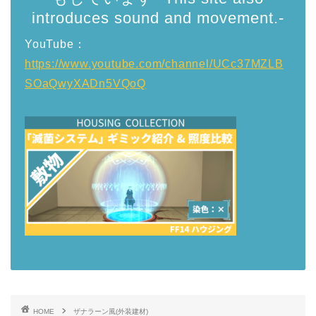
introduces sound and movement.-
YouTube：
https://www.youtube.com/channel/UCc37MZLB
SOaQwyXADn5VQoQ
HOME
ザナラーン風(外装建材)