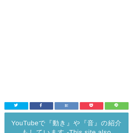
YouTubeで『動き』や『音』の紹介
もしています -This site also