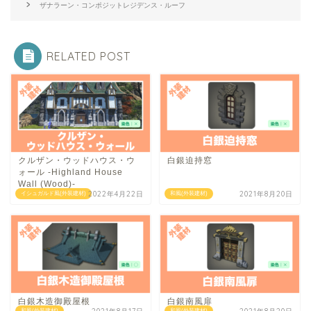
ザナラーン・コンポジットレジデンス・ルーフ
RELATED POST
クルザン・ウッドハウス・ウ
白銀迫持窓
ォール -Highland House
Wall (Wood)-
2022年4月22日
2021年8月20日
イシュガルド風(外装建材)
和風(外装建材)
白銀木造御殿屋根
白銀南風扉
和風(外装建材)
和風(外装建材)