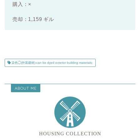
購入：×
売却：1,159 ギル
染色◯(外装建材)-can be dyed exterior building materials-
ABOUT ME
HOUSING COLLECTION