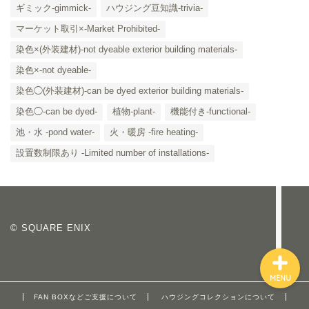
ギミック-gimmick-
ハウジング豆知識-trivia-
マーケット取引×-Market Prohibited-
染色×(外装建材)-not dyeable exterior building materials-
染色×-not dyeable-
「カテゴリー」の一覧 -
染色◯(外装建材)-can be dyed exterior building materials-
Category List-
染色◯-can be dyed-
植物-plant-
機能付き-functional-
HOUSING COLLECTIONと
池・水 -pond water-
火・暖房 -fire heating-
は
設置数制限あり -Limited number of installations-
ご要望はコチラから
© SQUARE ENIX
MENU
FAN BOXなどご支援について
ハウジングコレクションについて