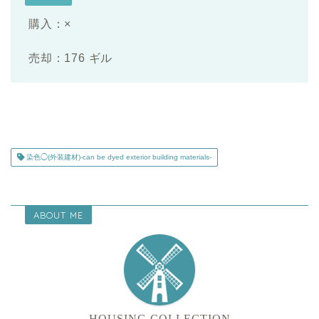
購入：×
売却：176 ギル
染色◯(外装建材)-can be dyed exterior building materials-
ABOUT ME
HOUSING COLLECTION