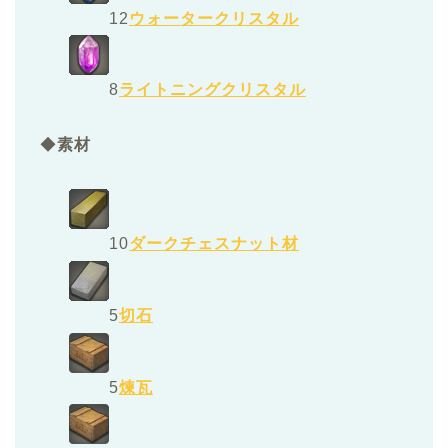
12
ウォータークリスタル
8
ライトニングクリスタル
◆
素材
10
ダークチェスナット材
5
切石
5
煉瓦