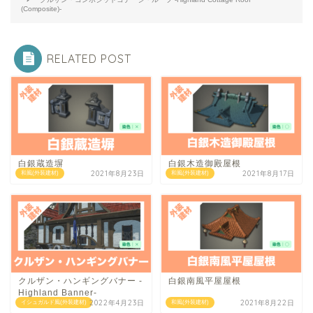
(Composite)-
RELATED POST
白銀蔵造塀
白銀木造御殿屋根
2021年8月23日
2021年8月17日
和風(外装建材)
和風(外装建材)
クルザン・ハンギングバナー -
白銀南風平屋屋根
Highland Banner-
2022年4月23日
2021年8月22日
イシュガルド風(外装建材)
和風(外装建材)