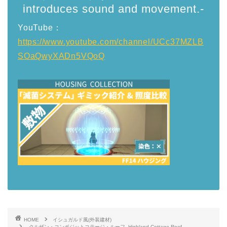
introduces sound and movement.-
YouTube：
https://www.youtube.com/channel/UCc37MZLB
SOaQwyXADn5VQoQ
HOME
イシュガルド風(外装建材)
クルザン・コンポジットコテージ・ルーフ -Highland Cottage Roof