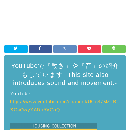
YouTubeで『動き』や『音』の紹介
もしています -This site also
introduces sound and movement.-
YouTube：
https://www.youtube.com/channel/UCc37MZLB
SOaQwyXADn5VQoQ