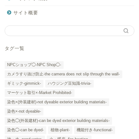
サイト概要
タグ一覧
NPCショップ◯-NPC Shop◯-
カメラすり抜け防止-the camera does not slip through the wall-
ギミック-gimmick-
ハウジング豆知識-trivia-
マーケット取引×-Market Prohibited-
染色×(外装建材)-not dyeable exterior building materials-
染色×-not dyeable-
「カテゴリー」の一覧 -
染色◯(外装建材)-can be dyed exterior building materials-
Category List-
染色◯-can be dyed-
植物-plant-
機能付き-functional-