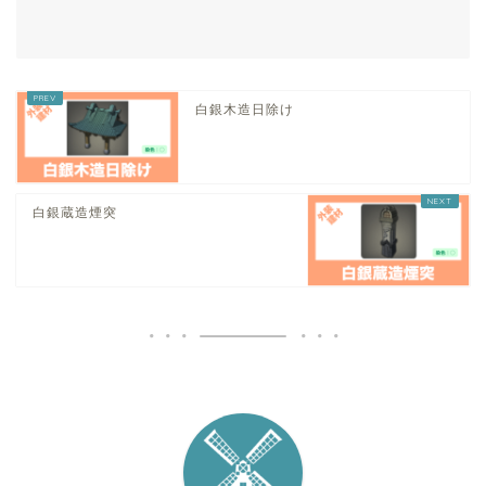
白銀木造日除け
白銀蔵造煙突