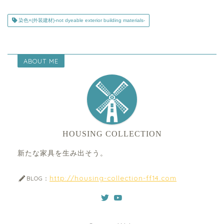
染色×(外装建材)-not dyeable exterior building materials-
ABOUT ME
HOUSING COLLECTION
新たな家具を生み出そう。
http://housing-collection-ff14.com
BLOG：