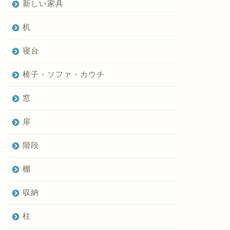
新しい家具
机
寝台
椅子・ソファ・カウチ
窓
扉
階段
棚
収納
柱