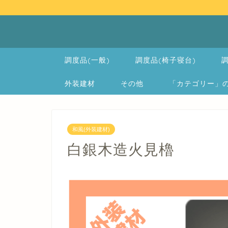
調度品(一般)
調度品(椅子寝台)
調
外装建材
その他
「カテゴリー」の一覧 
和風(外装建材)
白銀木造火見櫓