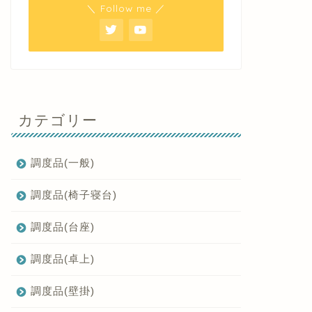
＼ Follow me ／
カテゴリー
調度品(一般)
調度品(椅子寝台)
調度品(台座)
調度品(卓上)
調度品(壁掛)