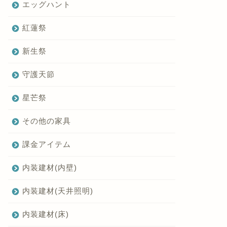
エッグハント
紅蓮祭
新生祭
守護天節
星芒祭
その他の家具
課金アイテム
内装建材(内壁)
内装建材(天井照明)
内装建材(床)