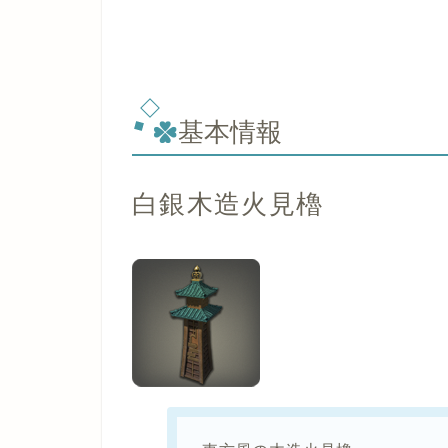
基本情報
白銀木造火見櫓