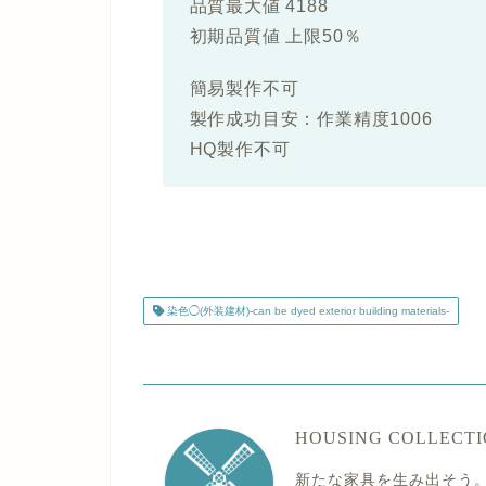
品質最大値 4188
初期品質値 上限50％
簡易製作不可
製作成功目安：作業精度1006
HQ製作不可
染色◯(外装建材)-can be dyed exterior building materials-
HOUSING COLLECT
新たな家具を生み出そう