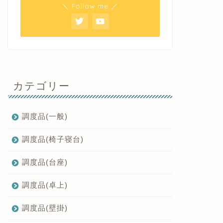
＼ Follow me ／
カテゴリー
調度品(一般)
調度品(椅子寝台)
調度品(台座)
調度品(卓上)
調度品(壁掛)