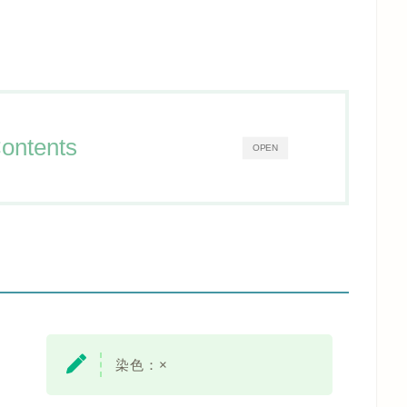
ontents
OPEN
染色：
×