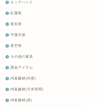
エッグハント
紅蓮祭
新生祭
守護天節
星芒祭
その他の家具
課金アイテム
内装建材(内壁)
内装建材(天井照明)
内装建材(床)