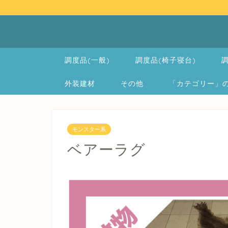
調度品(一般)
調度品(椅子寝台)
調
外装建材
その他
「カテゴリー」の一覧 
モンスター系
ベアーラグ