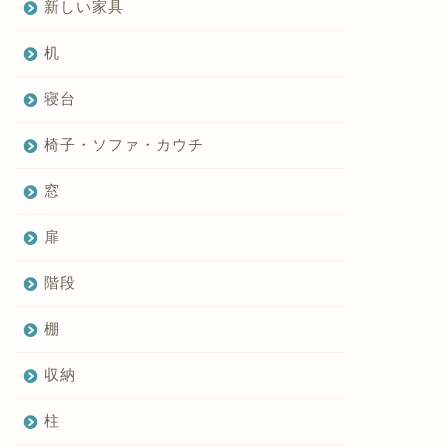
新しい家具
机
寝台
椅子・ソファ・カウチ
窓
扉
階段
棚
収納
柱