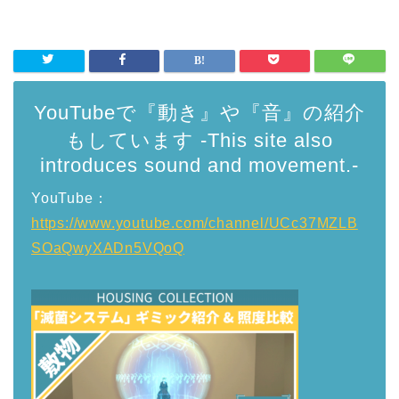
YouTubeで『動き』や『音』の紹介
もしています -This site also
introduces sound and movement.-
YouTube：
https://www.youtube.com/channel/UCc37MZLB
SOaQwyXADn5VQoQ