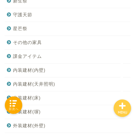
新生祭
守護天節
「カテゴリー」の一覧 -
星芒祭
Category List-
その他の家具
HOUSING COLLECTIONと
は
課金アイテム
内装建材(内壁)
ご要望はコチラから
内装建材(天井照明)
内装建材(床)
目次へ
外装建材(塀)
MENU
外装建材(外壁)