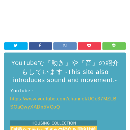
YouTubeで『動き』や『音』の紹介
もしています -This site also
introduces sound and movement.-
YouTube：
https://www.youtube.com/channel/UCc37MZLB
SOaQwyXADn5VQoQ