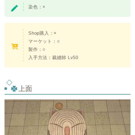
染色：
×
Shop購入：×
マーケット：○
製作：○
入手方法：
裁縫師 Lv50
上面