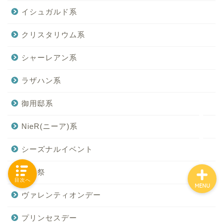
イシュガルド系
クリスタリウム系
「カテゴリー」の一覧 -
Category List-
シャーレアン系
ラザハン系
HOUSING COLLECTIONと
は
御用邸系
ご要望はコチラから
NieR(ニーア)系
シーズナルイベント
降神祭
目次へ
MENU
ヴァレンティオンデー
プリンセスデー