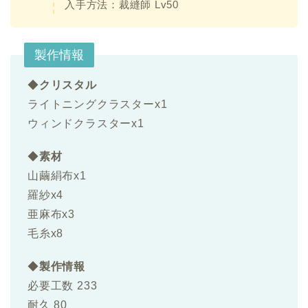
入手方法：
裁縫師 Lv50
製作情報
◆
クリスタル
ライトニングクラスターx1
ウィンドクラスターx1
◆
素材
山繭絹布x1
羅紗x4
亜麻布x3
毛糸x8
◆
製作情報
必要工数 233
耐久 80