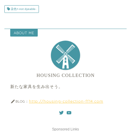
染色×-not dyeable-
ABOUT ME
HOUSING COLLECTION
新たな家具を生み出そう。
http://housing-collection-ff14.com
BLOG：
Sponsored Links