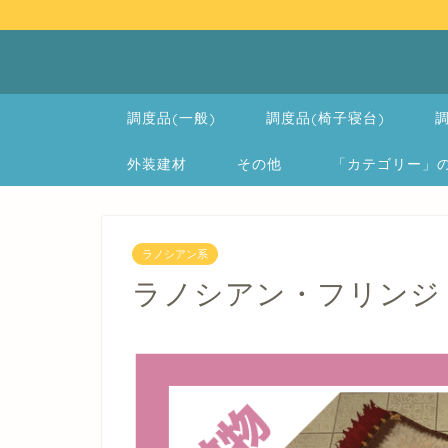
調度品(一般)
調度品(椅子寝台)
調
外装建材
その他
「カテゴリー」の一覧 
ラノシアン系
ラノシアン・フリンジ