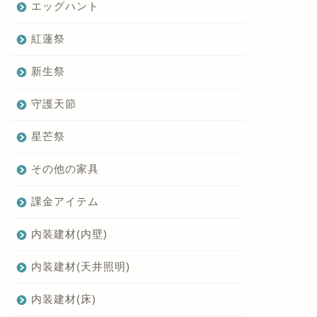
エッグハント
紅蓮祭
新生祭
守護天節
星芒祭
その他の家具
課金アイテム
内装建材(内壁)
内装建材(天井照明)
内装建材(床)