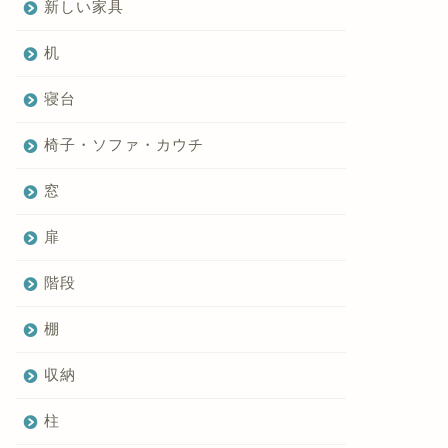
新しい家具
机
寝台
椅子・ソファ・カウチ
窓
扉
階段
棚
収納
柱