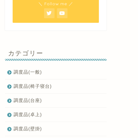
＼ Follow me ／
カテゴリー
調度品(一般)
調度品(椅子寝台)
調度品(台座)
調度品(卓上)
調度品(壁掛)