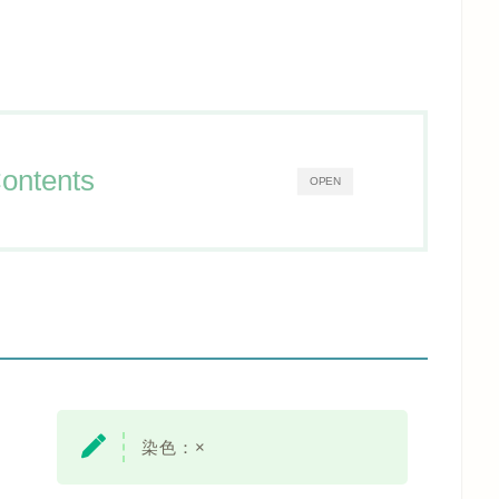
ontents
OPEN
染色：
×