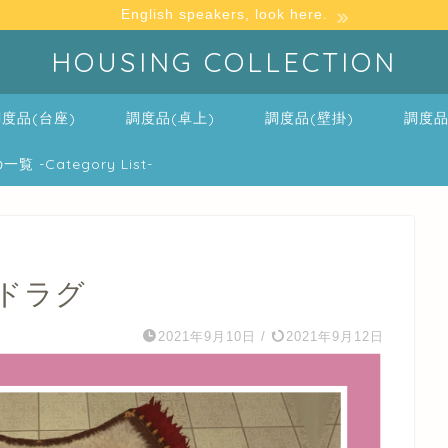
English speakers, look here.
HOUSING COLLECTION
度品(台座)
調度品(卓上)
調度品(壁掛)
調度品
-Category List-
ドラグ
2021年9月10日
/
2021年9月12日