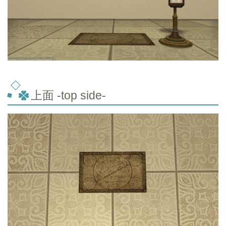
上面 -top
side-