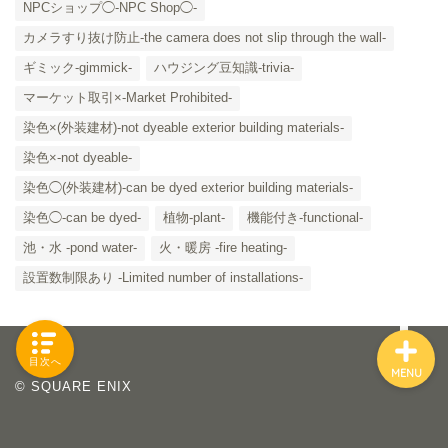
NPCショップ◯-NPC Shop◯-
カメラすり抜け防止-the camera does not slip through the wall-
ギミック-gimmick-
ハウジング豆知識-trivia-
「カテゴリー」の一覧 -
マーケット取引×-Market Prohibited-
Category List-
染色×(外装建材)-not dyeable exterior building materials-
染色×-not dyeable-
HOUSING COLLECTIONと
は
染色◯(外装建材)-can be dyed exterior building materials-
染色◯-can be dyed-
植物-plant-
機能付き-functional-
ご要望はコチラから
池・水 -pond water-
火・暖房 -fire heating-
設置数制限あり -Limited number of installations-
目次へ
MENU
© SQUARE ENIX