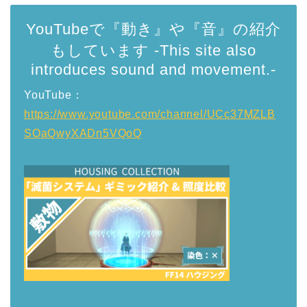
YouTubeで『動き』や『音』の紹介
もしています -This site also
introduces sound and movement.-
YouTube：
https://www.youtube.com/channel/UCc37MZLB
SOaQwyXADn5VQoQ