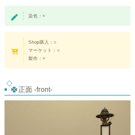
染色：×
Shop購入：○
マーケット：○
製作：×
正面 -front-