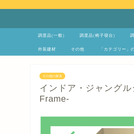
調度品(一般)
調度品(椅子寝台)
調
外装建材
その他
「カテゴリー」の一覧 
その他の家具
インドア・ジャングルジム -I
Frame-