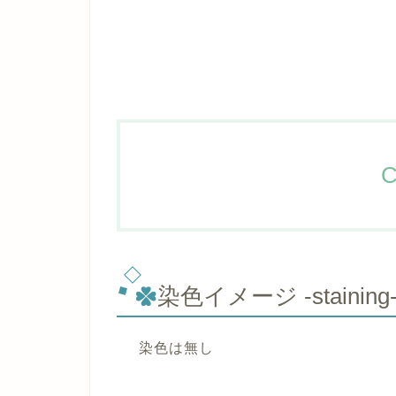
C
染色イメージ -staining
染色は無し