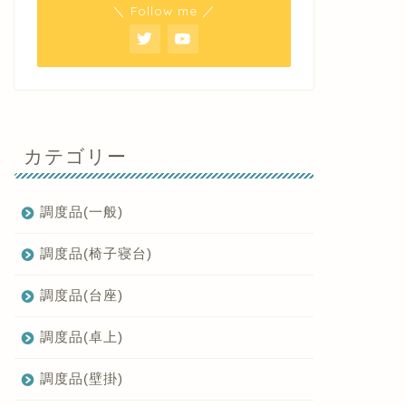
＼ Follow me ／
カテゴリー
調度品(一般)
調度品(椅子寝台)
調度品(台座)
調度品(卓上)
調度品(壁掛)