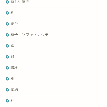
新しい家具
机
寝台
椅子・ソファ・カウチ
窓
扉
階段
棚
収納
柱