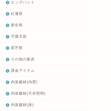
エッグハント
紅蓮祭
新生祭
守護天節
星芒祭
その他の家具
課金アイテム
内装建材(内壁)
内装建材(天井照明)
内装建材(床)