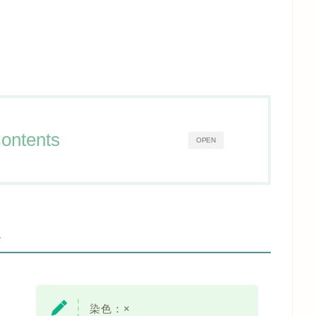
ontents
OPEN
-
染色：×