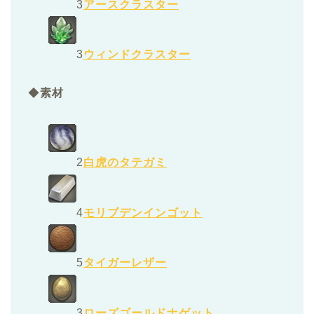
3
アースクラスター
3
ウィンドクラスター
◆
素材
2
白虎のタテガミ
4
モリブデンインゴット
5
タイガーレザー
3
ローズゴールドナゲット