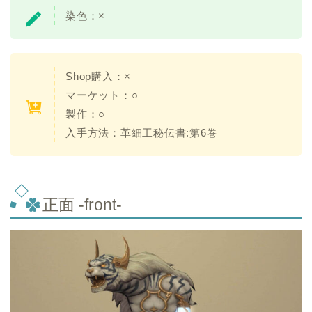
染色：×
Shop購入：×
マーケット：○
製作：○
入手方法：革細工秘伝書:第6巻
正面 -front-