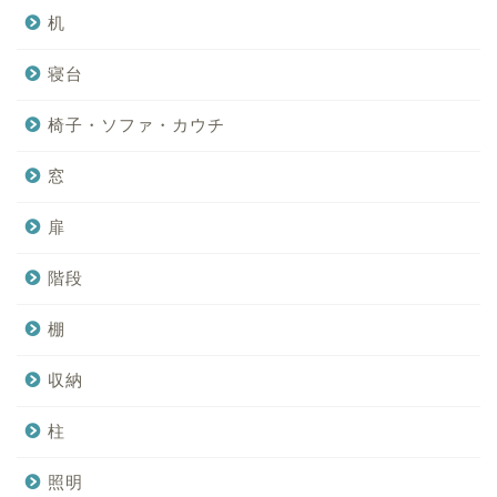
机
寝台
椅子・ソファ・カウチ
窓
扉
階段
棚
収納
柱
照明