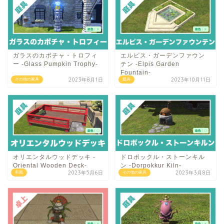
ガラスのカボチャ・トロフィ
エルピス・ガーデンファウン
ー -Glass Pumpkin Trophy-
テン -Elpis Garden
Fountain-
2023年8月1日
2023年10月11日
その他の家具
庭具
オリエンタルウッドデッキ -
ドロポックル・ストーンキル
Oriental Wooden Deck-
ン -Dorpokkur Kiln-
2023年5月6日
2023年3月8日
和風
その他の家具