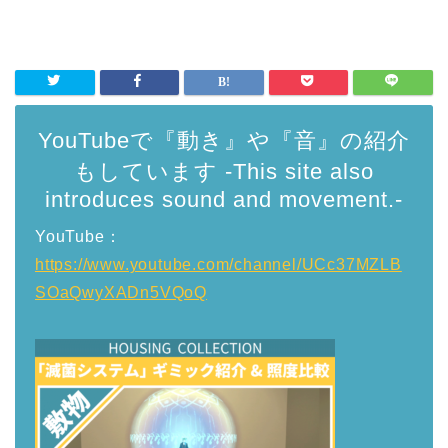
YouTubeで『動き』や『音』の紹介
もしています -This site also
introduces sound and movement.-
YouTube：
https://www.youtube.com/channel/UCc37MZLB
SOaQwyXADn5VQoQ