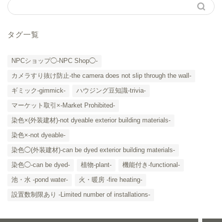
タグ一覧
NPCショップ◯-NPC Shop◯-
カメラすり抜け防止-the camera does not slip through the wall-
ギミック-gimmick-
ハウジング豆知識-trivia-
マーケット取引×-Market Prohibited-
染色×(外装建材)-not dyeable exterior building materials-
染色×-not dyeable-
「カテゴリー」の一覧 -
染色◯(外装建材)-can be dyed exterior building materials-
Category List-
染色◯-can be dyed-
植物-plant-
機能付き-functional-
HOUSING COLLECTIONと
池・水 -pond water-
火・暖房 -fire heating-
は
設置数制限あり -Limited number of installations-
ご要望はコチラから