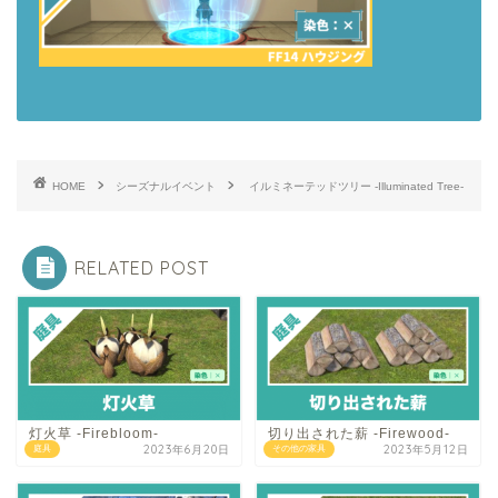
HOME
シーズナルイベント
イルミネーテッドツリー -Illuminated Tree-
RELATED POST
灯火草 -Firebloom-
切り出された薪 -Firewood-
2023年6月20日
2023年5月12日
庭具
その他の家具