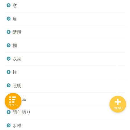
窓
扉
「カテゴリー」の一覧 -
Category List-
階段
棚
HOUSING COLLECTIONと
は
収納
ご要望はコチラから
柱
照明
調理品
目次へ
MENU
間仕切り
水槽