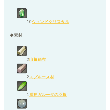
10
ウィンドクリスタル
◆
素材
2
山繭絹布
2
スプルース材
1
嵐神ガルーダの羽根