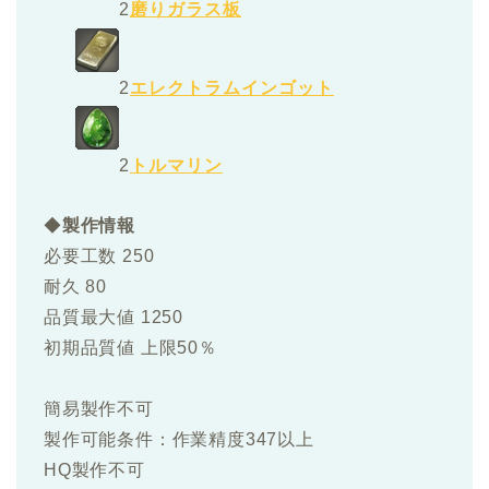
2
磨りガラス板
2
エレクトラムインゴット
2
トルマリン
◆
製作情報
必要工数 250
耐久 80
品質最大値 1250
初期品質値 上限50％
簡易製作不可
製作可能条件：作業精度347以上
HQ製作不可