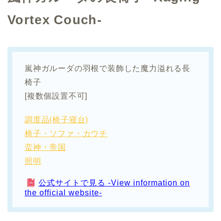
Vortex Couch-
嵐神ガルーダの羽根で装飾した魔力溢れる長
椅子
[複数個設置不可]
調度品(椅子寝台)
椅子・ソファ・カウチ
蛮神・帝国
照明
公式サイトで見る -View information on
the official website-