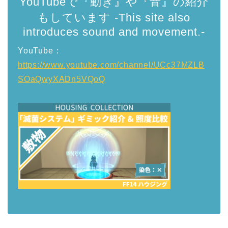
YouTubeで『動き』や『音』の紹介
もしています -This site also
introduces sound and movement.-
YouTube：
https://www.youtube.com/channel/UCc37MZLB
SOaQwyXADn5VQoQ