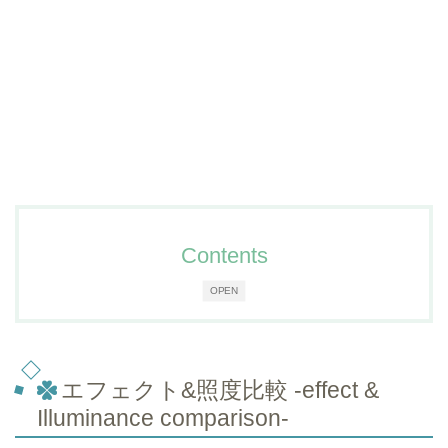
Contents
OPEN
エフェクト&照度比較 -effect &
Illuminance comparison-