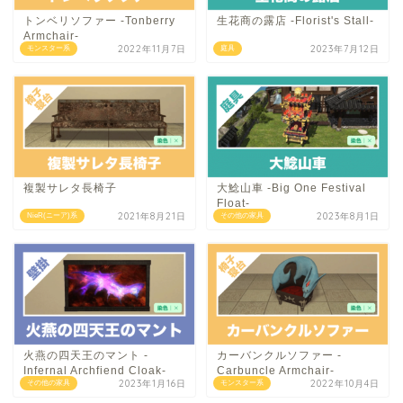
トンベリソファー -Tonberry
生花商の露店 -Florist's Stall-
Armchair-
2022年11月7日
2023年7月12日
モンスター系
庭具
複製サレタ長椅子
大鯰山車 -Big One Festival
Float-
2021年8月21日
2023年8月1日
NieR(ニーア)系
その他の家具
火燕の四天王のマント -
カーバンクルソファー -
Infernal Archfiend Cloak-
Carbuncle Armchair-
2023年1月16日
2022年10月4日
その他の家具
モンスター系