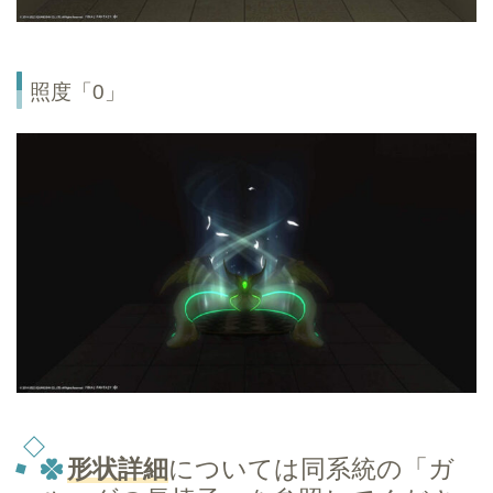
照度「0」
形状詳細
については同系統の「ガ