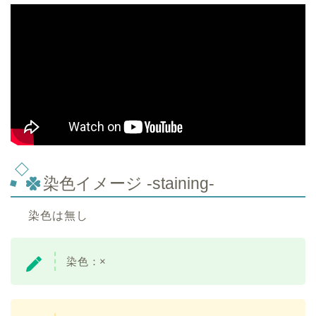
染色イメージ -staining-
染色は無し
染色：×