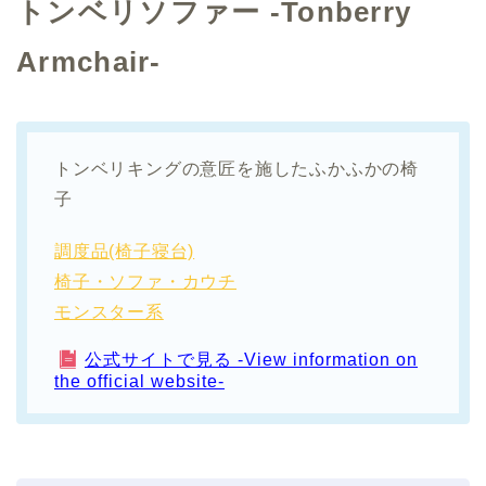
トンベリソファー -Tonberry
Armchair-
トンベリキングの意匠を施したふかふかの椅
子
調度品(椅子寝台)
椅子・ソファ・カウチ
モンスター系
公式サイトで見る -View information on
the official website-