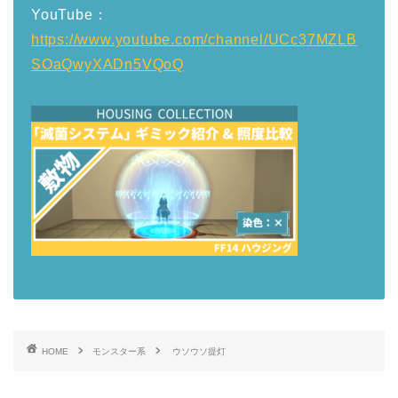
YouTube：
https://www.youtube.com/channel/UCc37MZLB
SOaQwyXADn5VQoQ
HOME
モンスター系
ウソウソ提灯