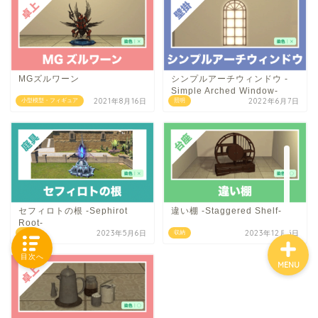
「カテゴリー」の一覧 -
Category List-
MGズルワーン
シンプルアーチウィンドウ -
Simple Arched Window-
2021年8月16日
2022年6月7日
小型模型・フィギュア
照明
HOUSING COLLECTIONと
は
ご要望はコチラから
セフィロトの根 -Sephirot
違い棚 -Staggered Shelf-
Root-
2023年5月6日
2023年12月5日
庭具
収納
目次へ
MENU