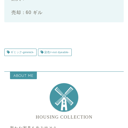
売却：60 ギル
ギミック-gimmick-
染色×-not dyeable-
ABOUT ME
HOUSING COLLECTION