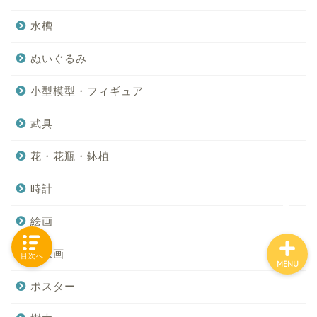
水槽
ぬいぐるみ
「カテゴリー」の一覧 -
Category List-
小型模型・フィギュア
HOUSING COLLECTIONと
武具
は
花・花瓶・鉢植
ご要望はコチラから
時計
絵画
肖像画
目次へ
MENU
ポスター