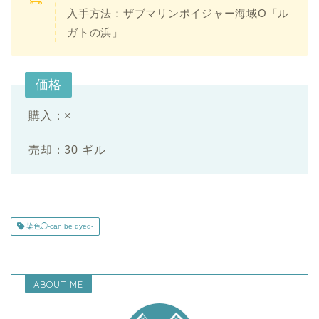
入手方法：ザブマリンボイジャー海域O「ル
ガトの浜」
価格
購入：×
売却：30 ギル
染色◯-can be dyed-
ABOUT ME