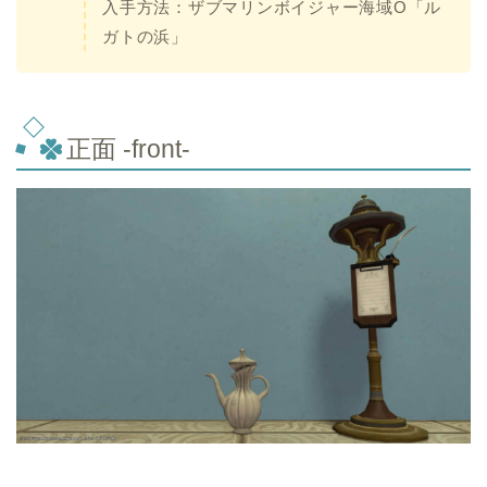
入手方法：ザブマリンボイジャー海域O「ル
ガトの浜」
正面 -front-