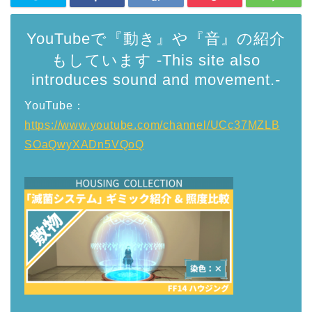
YouTubeで『動き』や『音』の紹介
もしています -This site also
introduces sound and movement.-
YouTube：
https://www.youtube.com/channel/UCc37MZLB
SOaQwyXADn5VQoQ